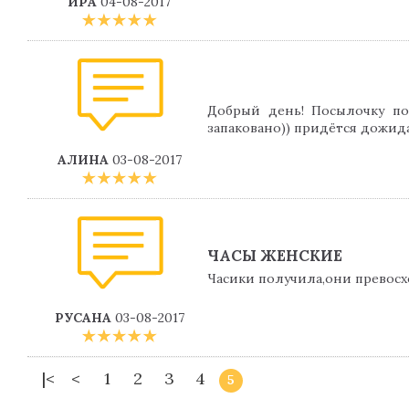
ИРА
04-08-2017
Добрый день! Посылочку пол
запаковано)) придётся дожидат
АЛИНА
03-08-2017
ЧАСЫ ЖЕНСКИЕ
Часики получила,они превосх
РУСАНА
03-08-2017
|<
<
1
2
3
4
5