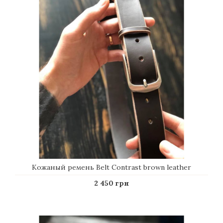
позволяют воплотить индивидуальные идеи и
создать свой стиль.
Купить мужские ремни из натуральной кожи
авторской ручной работы можно в нашем интернет
– магазине. Изложите свои пожелания, оговорите
сроки выполнения и сделайте быстрый заказ по
Киеву или Украине.
В нашем онлайн – магазине подарков GIFT2U
представлены ремни мужские кожаные ручной
работы от лучших мастеров. Натуральные
материалы, авторская работа, воплощение
персональных идей, индивидуализация и
брендирование изделия – самый модный и
трендовый вид поздравления. Уникальность,
безупречное качество и практичность в сочетании с
достойной ценой сделают Ваш подарок
незабываемым.
Кожаный ремень Belt Contrast brown leather
2 450 грн