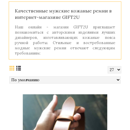
Качественные мужские кожаные ремни в
интернет-магазине GIFT2U
Наш онлайн - магазин GIFT2U приглашает
познакомиться с авторскими изделиями лучших
дизайнеров, изготавливающих кожаные пояса
ручной работы. Стильные и востребованные
модные мужские ремни отвечают следующим
требованиям:
Изделия выполнены из натуральной кожи
класса люкс, обработаны вручную. Фурнитура
высококачественная современных образцов и
дизайна – пряжка и заклепки блестящие и
полированные. Шов на дизайнерских поясах
самый прочный - Saddle stitch;
Мужские ремни кожа имеют безупречное
качество, творческую идею мастера и
достойную цену. Решив купить кожаный
ремень мужской в подарок, Вы будете
приятно удивлены их сочетанием;
Заказывая авторский продукт, Вы можете
пофантазировать с его дизайном и заказать