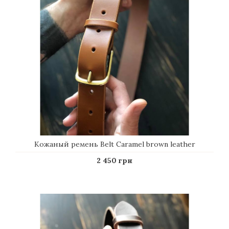
именное или брендированное изделие с
личным именем будущего владельца,
логотипом его фирмы – все ваши идеи будут
учтены мастером и выполнены;
Делая индивидуальный заказ, не следует
забывать, что ручная работа кропотливая, на
её изготовление нужен срок. Поэтому
оговорите с нашим менеджером сроки, в
которые Ваши пожелания будут выполнены;
Работа handmade уникальна и неповторима, а
именные подарки сегодня на пике моды. Ваш
подарок будет неповторим, аксессуар в подарок
будет единственным экземпляром в своем роде.
Модные мужские ремни из натуральной
кожи ручной работы
Кожаный ремень Belt Caramel brown leather
Наши клиенты по достоинству оценили
2 450 грн
индивидуальность, высокое качество и прекрасный
дизайн авторских кожаных ремней. Мужской пояс
handmade – один из самых броских, замечаемых
аксессуаров в модном гардеробе, поэтому он
должен иметь безупречный вид и подчеркивать
индивидуальность, характер и стиль мужчины.
Брендовые ремни мужские брючные и под джинсы