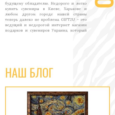
будущему обладателю. Недорого и легко
купить сувениры в Киеве, Харькове и
любом другом городе нашей страны
теперь далеко не проблема. GIFT2U – это
ведущий и недорогой интернет магазин
подарков и сувениров Украина, который
может похвастаться широким
разнообразием и отменным качеством
представленной продукции. Здесь любой
заинтересованный посетитель сможет
подыскать и совсем недорого приобрести
оптимальный сувенир.
НАШ БЛОГ
Оригинальные подарки
купить - Киев
Не представляете, что презентовать на
Новый год, день рождения, свадьбу,
новоселье или любой другой праздник
близкому человеку? Интернет магазин
подарков Киев GIFT2U предлагает вашему