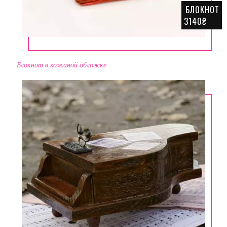
БЛОКНОТ
3140₴
Блокнот в кожаной обложке