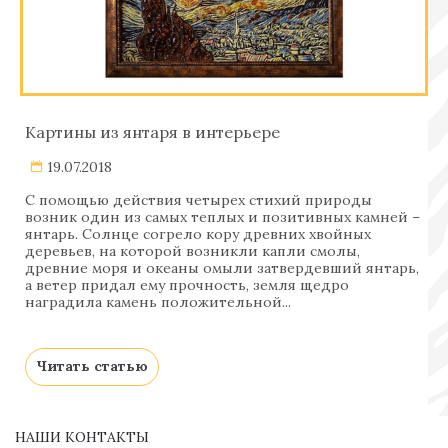
вниманию на страницах своего сайта
множество интересных моделей ручной
работы. Их подробное описание и
фотографии позволяют полностью
ознакомиться с покупаемой вещью,
экономя при этом ваше время и деньги.
Картины из янтаря в интерьере
Выбрав оригинальные сувениры и
подарки на новый год или на день
19.07.2018
рождения у нас, вы можете не сомневаться
С помощью действия четырех стихий природы
в том, что они будут достойны того, кому
возник один из самых теплых и позитивных камней –
они предназначаются. На нашем сайте
янтарь. Солнце согрело кору древних хвойных
специализирующимся изделиями ручной
деревьев, на которой возникли капли смолы,
работы вы найдете множество
древние моря и океаны омыли затвердевший янтарь,
а ветер придал ему прочность, земля щедро
всевозможных девайсов, стильных
наградила камень положительной...
предметов интерьера, кухонной утвари,
модных аксессуаров, офисных
принадлежностей, приколов,
Читать статью
эмоциональных штучек и многого другого.
Если же вы сомневаетесь, чему отдать
предпочтение среди такого многообразия
товаров, обратитесь в наш интернет
НАШИ КОНТАКТЫ