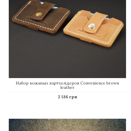
Набор кожаных картхолдеров Сonvenience brown
leather
2 516 грн