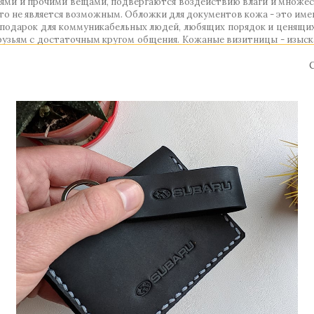
иями и прочими вещами, подвергаются воздействию влаги и множес
то не является возможным. Обложки для документов кожа - это име
 подарок для коммуникабельных людей, любящих порядок и ценящи
рузьям с достаточным кругом общения. Кожаные визитницы - изы
ются разнообразнейшие материалы, цена на которые также варьир
оторые можно в онлайн-магазине GIFT2U. Все реализуемые нами из
 - это трудоемкий процесс, ведь каждое изделие с самого нач
кожей, а также отделанные интересной строчкой или превосходн
е и придает презентабельности своему обладателю.
ться рядом с владельцем и напоминать ему о том, кто его сдел
но уникальным товаром самого высокого качества – дизайнер
елового человека. Вся продукция изготовлена Handmade, сшита,
нденций. Папка из натуральной кожи удовлетворит самого изыск
е в обществе. Безупречный подарок для требовательного юбиляра.