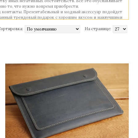
тву иных негативных обстоятельств. Все это обуславливает
нно то, что нужно вовремя приобрести.
х контакты. Презентабельный и модный аксессуар подойдет
сканный трендовый подарок с хорошим вкусом и наилучшими
уется в разных пределах. Но, невзирая на это, приоритет
Сортировка:
На странице:
делия отличает безупречное качество, элегантный дизайн и
ала делается исключительно вручную. Исходя из вкусовых
ым тиснением изделия. Во время своей эксплуатации этот
ал? Вы хотите сделать безупречный подарок? Посетите наш
скими кожаными обложками для паспорта, водительского
 покрашена и собрана мастером вручную. Каждый экземпляр
анного и требовательного владельца, поможет ему вести