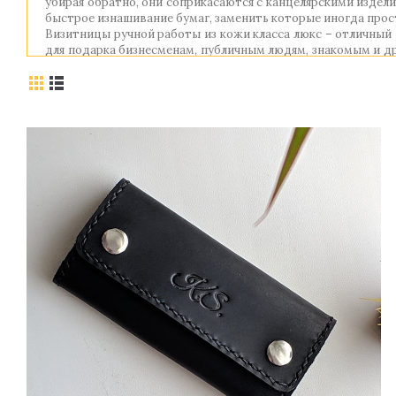
убирая обратно, они соприкасаются с канцелярскими издел
быстрое изнашивание бумаг, заменить которые иногда прос
Визитницы ручной работы из кожи класса люкс – отличный
для подарка бизнесменам, публичным людям, знакомым и д
пожеланиями от наших талантливых мастеров.
Сегодня при изготовлении обложек на документы использу
остается за изделиями из натуральной кожи, приобрести к
вполне демократичная цена. Производство кожаных папок
предпочтений, вы сможете подобрать обложки с гладкой 
аксессуар доказывает не только свою долговечность, но ещ
Вы решили сделать подарок, который будет всегда находи
интернет-магазин подарков и познакомьтесь с абсолют
удостоверения, папками и др. атрибутами современного д
отвечает высочайшим требованиям качества и модных те
переговоры с партнерами, укажет на его статус и положени