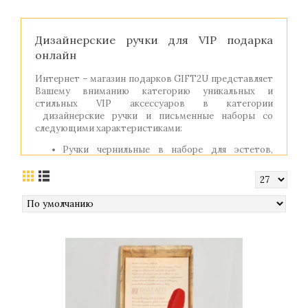
Дизайнерские ручки для VIP подарка
онлайн
Интернет – магазин подарков GIFT2U представляет
Вашему вниманию категорию уникальных и
стильных VIP аксессуаров в категории
дизайнерские ручки и письменные наборы со
следующими характеристиками:
Ручки чернильные в наборе для эстетов,
любителей безупречных документов,
выполнены итальянскими дизайнерами.
Сочетают старинный классический стиль и
применение современных технологий и
материалов;
Наборы шариковых ручек с аксессуарами для
письма и чтения;
В наборе представлены ручки из перьев и с
классическими деревянными держателями.
Художественно оформленные перья имеют
безупречное качество. Наборы представлены
разнообразными комплектами с чернилами,