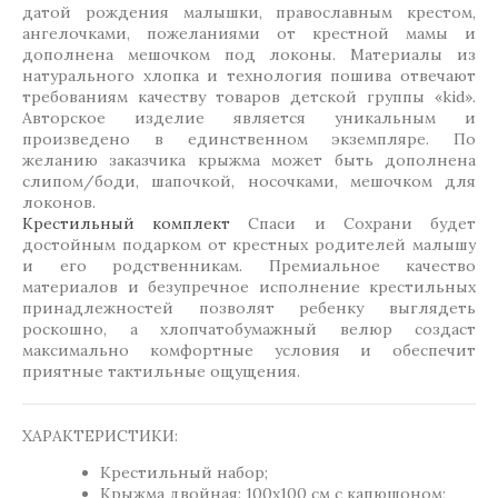
датой рождения малышки, православным крестом,
ангелочками, пожеланиями от крестной мамы и
дополнена мешочком под локоны. Материалы из
натурального хлопка и технология пошива отвечают
требованиям качеству товаров детской группы «kid».
Авторское изделие является уникальным и
произведено в единственном экземпляре. По
желанию заказчика крыжма может быть дополнена
слипом/боди, шапочкой, носочками, мешочком для
локонов.
Крестильный комплект
Спаси и Сохрани будет
достойным подарком от крестных родителей малышу
и его родственникам. Премиальное качество
материалов и безупречное исполнение крестильных
принадлежностей позволят ребенку выглядеть
роскошно, а хлопчатобумажный велюр создаст
максимально комфортные условия и обеспечит
приятные тактильные ощущения.
ХАРАКТЕРИСТИКИ:
Крестильный набор;
Крыжма двойная: 100х100 см с капюшоном;