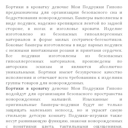
Бортики в кроватку девочке Мои Подружки Гипопо
предназначены для организации безопасного сна и
бодрствования новорожденных. Бамперы выполнены в
виде подушек, надежно крепящихся лентой по задней
стороне, в ногах и изголовье кровати. Изделие
изготовлено из безопасных гипоаллергенных
материалов в форме милых сестричек-бегемотиков.
Боковые бамперы изготовлены в виде парных подушек
с нежными винтажными розами и принтами сердечек.
Все подушки изготовлены из безопасных
гипоаллергенных материалов, произведены по
авторским эскизам и являются абсолютно
уникальными. Бортики имеют безупречное качество
исполнения и отвечают всем требованиям к изделиям
группы товаров для новорожденных.
Бортики в кроватку
девочке Мои Подружки Гипопо
подойдут для организации безопасного пространства
новорожденных малышей. Изысканные и
оригинальные бамперы-подушки будут не только
защищать маленьких непосед, но и украсят самую
стильную детскую комнату. Подушки-игрушки также
несут развивающую функцию, знакомя новорожденных
с понятиями цвета, тактильными ощущениями,