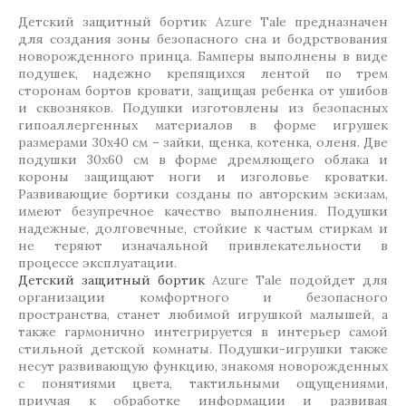
Детский защитный бортик Azure Tale предназначен
для создания зоны безопасного сна и бодрствования
новорожденного принца. Бамперы выполнены в виде
подушек, надежно крепящихся лентой по трем
сторонам бортов кровати, защищая ребенка от ушибов
и сквозняков. Подушки изготовлены из безопасных
гипоаллергенных материалов в форме игрушек
размерами 30х40 см – зайки, щенка, котенка, оленя. Две
подушки 30х60 см в форме дремлющего облака и
короны защищают ноги и изголовье кроватки.
Развивающие бортики созданы по авторским эскизам,
имеют безупречное качество выполнения. Подушки
надежные, долговечные, стойкие к частым стиркам и
не теряют изначальной привлекательности в
процессе эксплуатации.
Детский защитный бортик
Azure Tale подойдет для
организации комфортного и безопасного
пространства, станет любимой игрушкой малышей, а
также гармонично интегрируется в интерьер самой
стильной детской комнаты. Подушки-игрушки также
несут развивающую функцию, знакомя новорожденных
с понятиями цвета, тактильными ощущениями,
приучая к обработке информации и развивая