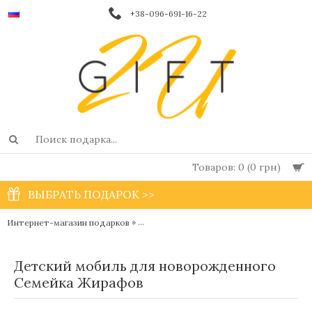
+38-096-691-16-22
Товаров: 0 (0 грн)
ВЫБРАТЬ ПОДАРОК >>
»
»
Д
Интернет-магазин подарков
Детские подвесные игрушки - мобили
Детский мобиль для новорожденного
Семейка Жирафов