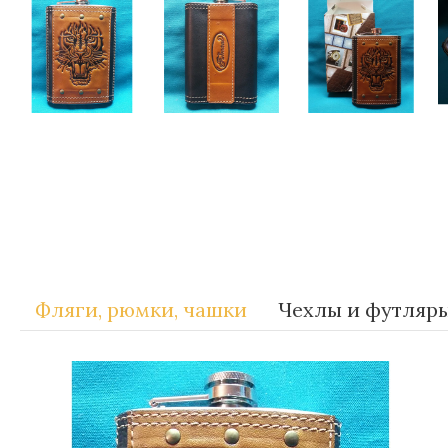
Метки:
Gift-for-men
Фляги, рюмки, чашки
Чехлы и футляр