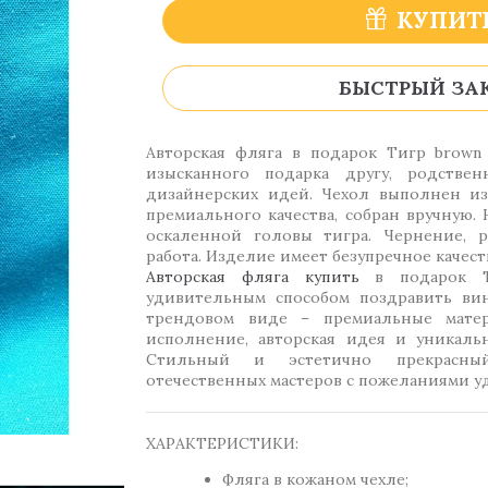
КУПИТ
БЫСТРЫЙ ЗА
Авторская фляга в подарок Тигр brown 
изысканного подарка другу, родстве
дизайнерских идей. Чехол выполнен из
премиального качества, собран вручную.
оскаленной головы тигра. Чернение, р
работа. Изделие имеет безупречное качес
Авторская фляга купить
в подарок Ти
удивительным способом поздравить вин
трендовом виде – премиальные матер
исполнение, авторская идея и уникаль
Стильный и эстетично прекрасны
отечественных мастеров с пожеланиями уд
ХАРАКТЕРИСТИКИ:
Фляга в кожаном чехле;