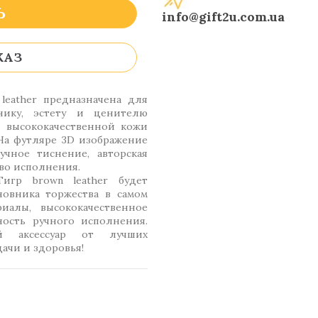
Ь
info@gift2u.com.ua
КАЗ
leather предназначена для
ннику, эстету и ценителю
 высококачественной кожи
 На футляре 3D изображение
учное тиснение, авторская
тво исполнения.
гр brown leather будет
овника торжества в самом
иалы, высококачественное
ность ручного исполнения.
й аксессуар от лучших
ачи и здоровья!