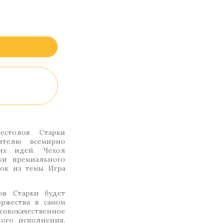
столов Старки
ителю всемирно
их идей. Чехол
жи премиального
нок из темы Игра
в Старки будет
ржества в самом
ококачественное
ного исполнения.