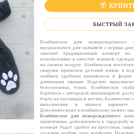
КУПИТ
БЫСТРЫЙ ЗА
Комбинезон для новорожденного 
предназначен для малышей с первых дне
заменит традиционный конверт на
использовано в качестве верхней одежд
на свежем воздухе. Комбинезон изготовл
снаружи применен детский плюш, в под
снабжен удобным капюшоном в форме 
длинными ушками. Изделие выполнено
белоснежных тонах. Комбинезон сна
бортиком с авторской аппликацией, дост
борта на пуговицах и петлях. Количество
выполнения в зимнем варианте у
Дополнительно к комбинезону можно зака
Комбинезон для новорожденного
маль
практичным дополнением к гардеробу м
конверт будет удобен на прогулках, защ
создавая особую зону комфорта. Издели