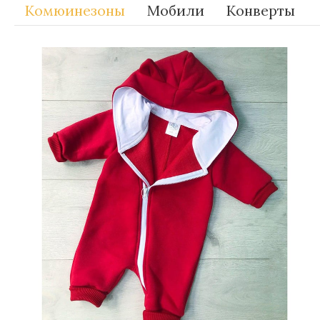
Комюинезоны
Мобили
Конверты