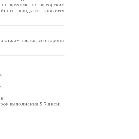
ено вручную по авторским
йного продукта, является
й отжим, глажка со стороны
;
м;
н;
срок выполнения 5-7 дней;