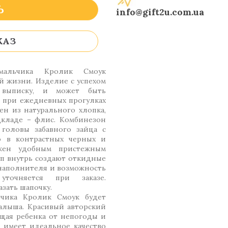
Ь
info@gift2u.com.ua
КАЗ
мальчика Кролик Смоук
й жизни. Изделие с успехом
 выписку, и может быть
ы при ежедневных прогулках
ен из натурального хлопка,
кладе – флис. Комбинезон
головы забавного зайца с
 в контрастных черных и
бжен удобным пристежным
уп внутрь создают откидные
 наполнителя и возможность
точняется при заказе.
зать шапочку.
чика Кролик Смоук будет
алыша. Красивый авторский
ищая ребенка от непогоды и
е имеет идеальное качество