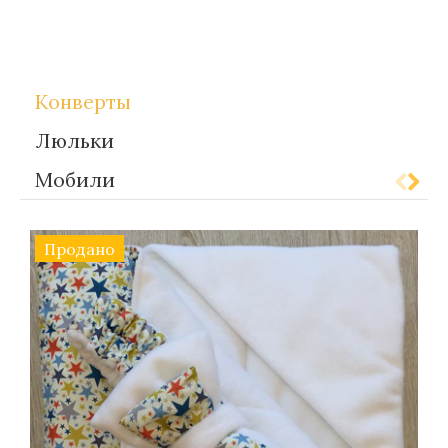
Метки:
gift-for-children
Конверты
Люльки
Мобили
Продано