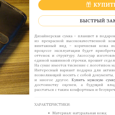
КУПИТ
БЫСТРЫЙ ЗА
Дизайнерская сумка – планшет в подаро
из прекрасной высококачественной к
винтажный вид – коричневая кожа ис
процессе эксплуатации будет приобрет
оттенок и структуру. Аксессуар изготов
единой машинной строчки, прошит седе
На сумке имеется тиснение с логотипом м
Интересный вариант подарка для актив
позволяющий носить с собой документы, 
и многое другое.
Купить мужскую сумк
достоинству оценен, а будущий вла
расстаться с таким комфортным и безупреч
ХАРАКТЕРИСТИКИ:
Материал: натуральная кожа;