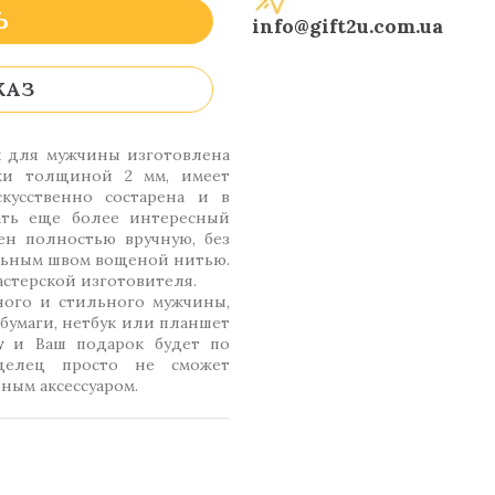
Ь
info@gift2u.com.ua
КАЗ
к для мужчины изготовлена
ожи толщиной 2 мм, имеет
кусственно состарена и в
ать еще более интересный
лен полностью вручную, без
льным швом вощеной нитью.
астерской изготовителя.
ного и стильного мужчины,
бумаги, нетбук или планшет
у
и Ваш подарок будет по
делец просто не сможет
ным аксессуаром.