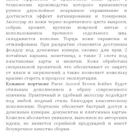
технологии производства которого применяется
ручное двухслойное покрывное окрашивание и
достигается эффект патинирования и тонировки.
Аксессуар из кожи черно-коричневого цвета выкроен,
собран, прошит, вручную вощеной нитью с
использованием прочного седельного шва,
складывается пополам. Торцы кожи окрашены и
отшлифованы. При раскрытии становятся доступным
фолдер под денежные купюры, окошко для прав, 2
потайных кармана, монетница, а также 3 слота под
пластиковые карты и визитки. Кожа обработана
специальной пропиткой, что обеспечивает ее защиту
от влаги и загрязнений, а также позволяет кошельку
красиво стареть в процессе эксплуатации.
Кожаное портмоне
Purse Аccord Вrown leather будет
стильным дополнением к образу современного
мужчины. Практичный и удобный аксессуар подойдет
под любой модный стиль благодаря классическому
исполнению. Портмоне обеспечит быстрый доступ к
денежным купюрам, документам и платежным картам.
Кошелек абсолютно уникален, выполнен по авторским
идеям, не является серийной продукцией и имеет
безупречное качество сборки.