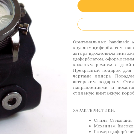
Оригинальные handmade
круглым циферблатом, нап
автора вдохновила винтажн
циферблатом, оформленны
кожаным ремнем с двойно
Прекрасный подарок для 
чертами лидера. Пораду
авторским подарком. Сти
направлениями и помогае
стильную винтажную короб
ХАРАКТЕРИСТИКИ:
Стиль: Стимпанк;
Механизм: Высоко
Размер циферблата