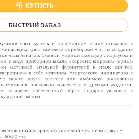
КУПИТЬ
БЫСТРЫЙ ЗАКАЗ
мужские часы купить
в новомодном стиле стимпанк с
оминающим пульт самолёта с приборами – на их создание
ые часы Авиатор. Смелый модный аксессуар с корпусом и
ми в виде приборной шкалы скорости; широким черным
й застежкой; стильной фурнитурой в стиле хай-тек.
уверенного в себе мужчины, творческого инициатора с
йте своего друга, коллегу или любимого роскошным
ль стимпанк прекрасно сочетается с другими модными
т создавать собственный образ. Подарок упакован в
ку ручной работы.
качественный кварцевый японский механизм класса А;
: 50х50 мм;