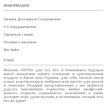
Детское постельное белье премиум класса в магазине
ИНФОРМАЦИЯ
GIFT2U
Выбрав комплект для постели мальчика или девочки, Вы останетесь
Оплата, Доставка и Соглагшение
довольны соотношением цена и качество нашего товара. Легкие
детские пеленки из гладкого шелковистого муслина будут беречь
О Сотрудничистве
сон малыша в жару, а теплые трикотажные и фланелевые согреют в
холодную и дождливую погоду. Вы будете избавлены от хлопот со
Связаться с нами
здоровьем Вашего малыша, а он отблагодарит Вас за заботу
Отзывы о магазине
крепким сном и радостным бодрствованием.
Мы заботимся не только о здоровье и безопасности малышей, но и
Site Index
об эстетике – все наборы детских принадлежностей спокойных
пастельных тонов, с веселыми рисунками, которые не будут
О НАС
отвлекать Ваших любимцев от безмятежного сна или спокойного
бодрствования.
Магазин GIFT2U для тех, кто в ближайшем будущем
Вы можете детские постельные принадлежности купить с быстрой
имеет намерение купить стильный и оригинальный
доставкой онлайн, не выходя из дому и полностью посвятив себя
подарок в Киеве или Украине, для себя, членов своей
заботам о ребенке.
семьи, родственников, любимых или просто для друзей
и знакомых. Подарки представленные у нас принесут
радость виновникам торжества любых профессий,
разного возраста, социального положения, а также
доставят море удовольствия и позитивных эмоций тем,
кто их дарит.