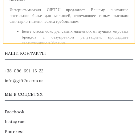
Интернет-магазин GIFT2U предлагает Вашему вниманию
постельное белье для малышей, отвечающее самым высоким
санитарно-гигиеническим требованиям:
Белье класса люкс для самых маленьких от лучших мировых
брендов с безупречной репутацией, прошедшее
сертификацию в Украине.
Вся продукция изготовлена из органического хлопка:
НАШИ КОНТАКТЫ
принадлежности для малюток из муслина, бязи, фланели
окрашены только натуральными красителями без
использования хлора;
+38-096-691-16-22
Комплект пеленок для детей может быть выбран по цвету –
голубой для мальчика или розовый для девочки, также
info@gift2u.com.ua
представлены красочные наборы пеленок унисекс;
Тканевые пеленки в подарок предназначены как для
МЫ В СОЦСЕТЯХ
прохладной погоды, так и для летнего зноя. Вашему малышу
будет комфортно и в домашней обстановке, и на прогулке в
парке;
Facebook
Изысканное белье в кроватку является натуральным,
Instagram
гигроскопичным (хорошо впитывает влагу), «дышащим»
(пропускает воздух) и гипоаллергенным.
Pinterest