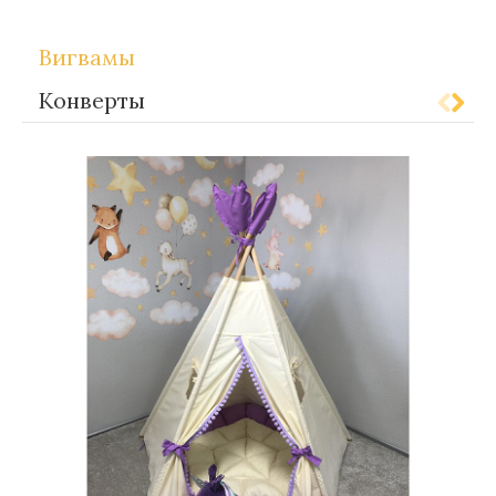
Метки:
Gift-for-children
Вигвамы
Конверты