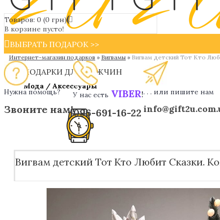
Товаров: 0 (0 грн)
В корзине пусто!
ВЫБРАТЬ ПОДАРОК >>
Интернет-магазин подарков
»
Вигвамы
»
Вигвам детский Тот Кто Люби
ПОДАРКИ ДЛЯ МУЖЧИН
Мода / Аксессуары
Нужна помощь?
VIBER
. . . или пишите нам
!
У нас есть
Звоните нам!
info@gift2u.com.
096-691-16-22
Вигвам детский Тот Кто Любит Сказки. Ком
Дизайнерски ручки
Мужские наручные часы