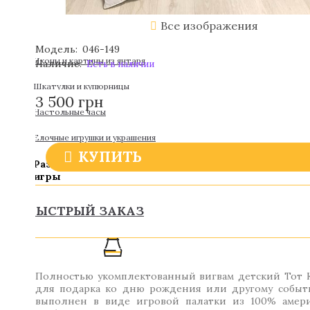
Все изображения
Модель:
046-149
Иконы и картины из янтаря
Наличие:
Есть в наличии
Шкатулки и купюрницы
3 500 грн
Настольные часы
Елочные игрушки и украшения
КУПИТЬ
Развлечения / Хобби / Настольные
игры
БЫСТРЫЙ ЗАКАЗ
Полностью укомплектованный вигвам детский Тот 
для подарка ко дню рождения или другому событ
выполнен в виде игровой палатки из 100% амери