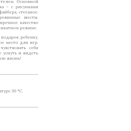
телем. Основной
ка – с рисунками
айбера, стеганое.
ревянные шесты.
пречное качество
ликатном режиме.
подарок ребенку,
е место для игр.
увствовать себя
 уснуть и видеть
всю жизнь!
уре 30 °C.