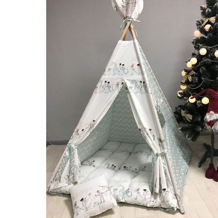
Наборы для письма и каллиграфии
Чехлы и футляры
Фляги, рюмки, чашки
Обложки и папки для документов, визитницы
Кошельки, портмоне и клатчи
Мужские сумки
Блокноты и ежедневники
Ремни
Дизайн / Интерьер / Декор