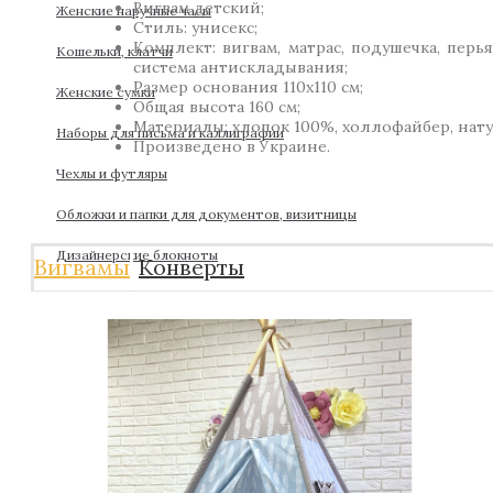
Вигвам детский;
Женские наручные часы
Стиль: унисекс;
Комплект: вигвам, матрас, подушечка, перь
Кошельки, клатчи
система антискладывания;
Размер основания 110х110 см;
Женские сумки
Общая высота 160 см;
Материалы: хлопок 100%, холлофайбер, нат
Наборы для письма и каллиграфии
Произведено в Украине.
Чехлы и футляры
Обложки и папки для документов, визитницы
Дизайнерские блокноты
Вигвамы
Конверты
Дизайн / Интерьер / Декор