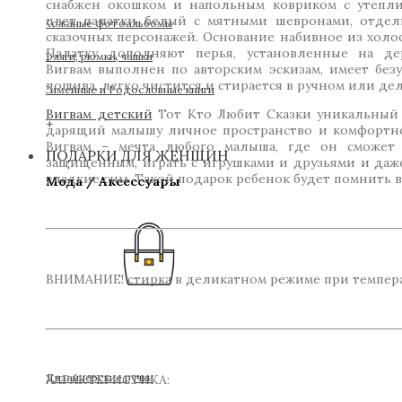
снабжен окошком и напольным ковриком с утепли
цвет палатки белый с мятными шевронами, отдел
Кожаные фотоальбомы
сказочных персонажей. Основание набивное из холоф
Палатку дополняют перья, установленные на де
Фляги, рюмки, чашки
Вигвам выполнен по авторским эскизам, имеет безу
пошива, легко чистится и стирается в ручном или де
Симейные и Родословные книги
Вигвам детский
Тот Кто Любит Сказки уникальный 
+
дарящий малышу личное пространство и комфортно
Вигвам – мечта любого малыша, где он сможет ч
ПОДАРКИ ДЛЯ ЖЕНЩИН
защищенным, играть с игрушками и друзьями и даже
сладкие сны. Такой подарок ребенок будет помнить 
Мода / Аксессуары
ВНИМАНИЕ! стирка в деликатном режиме при температ
Дизайнерские ручки
ХАРАКТЕРИСТИКА: