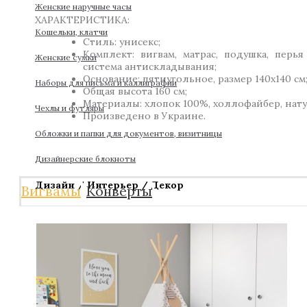
Женские наручные часы
ХАРАКТЕРИСТИКА:
Кошельки, клатчи
Стиль: унисекс;
Комплект: вигвам, матрас, подушка, перь
Женские сумки
система антискладывания;
Основание: пятиугольное, размер 140х140 см
Наборы для письма и каллиграфии
Общая высота 160 см;
Материалы: хлопок 100%, холлофайбер, нат
Чехлы и футляры
Произведено в Украине.
Обложки и папки для документов, визитницы
Дизайнерские блокноты
Дизайн / Интерьер / Декор
Вигвамы
Конверты