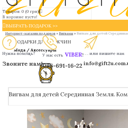
Товаров: 0 (0 грн)
В корзине пусто!
ВЫБРАТЬ ПОДАРОК >>
Интернет-магазин подарков
»
Вигвамы
»
Вигвам для детей Серединная
ПОДАРКИ ДЛЯ МУЖЧИН
Мода / Аксессуары
Нужна помощь?
VIBER
. . . или пишите нам
!
У нас есть
Звоните нам!
info@gift2u.com.
096-691-16-22
Вигвам для детей Серединная Земля. Комп
Дизайнерски ручки
Мужские наручные часы