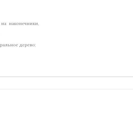
я на наконечники,
;
уральное дерево;