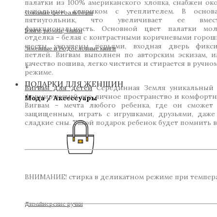
палатки из 100% американского хлопка, снабжен ок
напольным ковриком с утеплителем. В основ
Кожаные фотоальбомы
пятиугольник, что увеличивает ее вмес
функциональность. Основной цвет палатки мо
Фляги, рюмки, чашки
отделка – белая с контрастными коричневыми горош
шесты украшены перьями, входная дверь фикси
Симейные и Родословные книги
петлей. Вигвам выполнен по авторским эскизам, и
качество пошива, легко чистится и стирается в ручн
+
режиме.
ПОДАРКИ ДЛЯ ЖЕНЩИН
Вигвам для детей
Серединная Земля уникальный 
формирующий его личное пространство и комфортно
Мода / Аксессуары
Вигвам – мечта любого ребенка, где он сможет 
защищенным, играть с игрушками, друзьями, даже
сладкие сны. Такой подарок ребенок будет помнить 
ВНИМАНИЕ! стирка в деликатном режиме при температ
Дизайнерские ручки