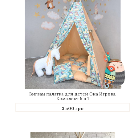
VIP дизайнерские мягкие игрушки
Семейные и Родословные книги
+
ПОДАРКИ ДЛЯ ДЕТЕЙ
Дети от 0 до 2 лет
Подвесные игрушки-мобили
Бортики
Коконы
Коврики
Вигвам палатка для детей Она Игрива.
Комплект 5 в 1
Матрасы
3 500 грн
Вигвамы
Конверты для новорожденных
Крестильные наборы