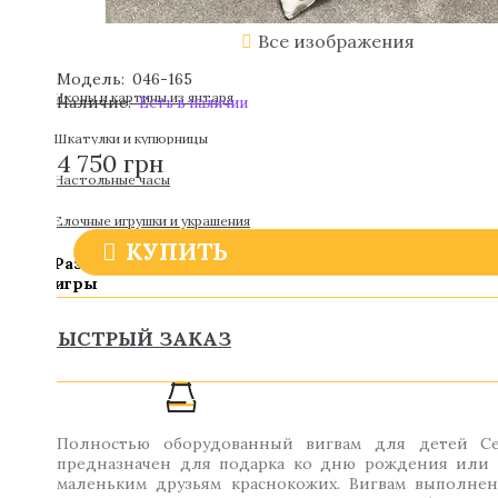
Все изображения
Модель:
046-165
Иконы и картины из янтаря
Наличие:
Есть в наличии
Шкатулки и купюрницы
4 750 грн
Настольные часы
Елочные игрушки и украшения
КУПИТЬ
Развлечения / Хобби / Настольные
игры
БЫСТРЫЙ ЗАКАЗ
Полностью оборудованный вигвам для детей С
предназначен для подарка ко дню рождения или 
маленьким друзьям краснокожих. Вигвам выполне