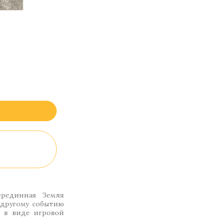
ерединная Земля
другому событию
н в виде игровой