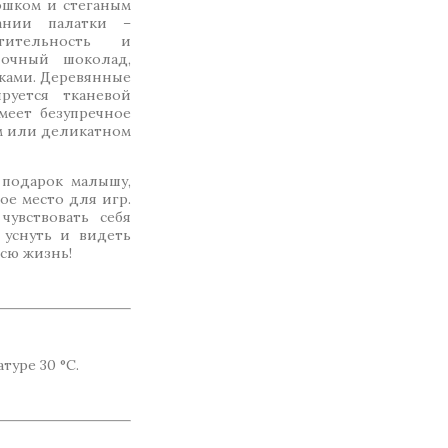
ошком и стеганым
ании палатки –
тительность и
лочный шоколад,
ками. Деревянные
руется тканевой
меет безупречное
ом или деликатном
подарок малышу,
е место для игр.
чувствовать себя
 уснуть и видеть
всю жизнь!
уре 30 °C.