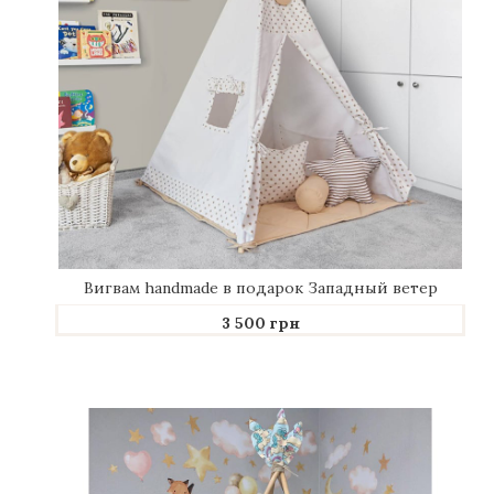
Иконы и картины из янтаря
Шкатулки и купюрницы
Настольные часы
Елочные игрушки и украшения
Развлечения / Хобби / Настольные
игры
Вигвам handmade в подарок Западный ветер
3 500 грн
Кожаные фотоальбомы