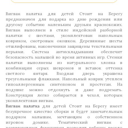
Вигвам палатка для детей Стоит на Берегу
предназначен для подарка ко дню рождения или
другому событию маленьким друзьям краснокожих.
Вигвам выполнен в стиле индейской разборной
палатки с шестами, укомплектован напольным
ковриком, смотровым окошком. Деревянные шесты
отшлифованы, наконечники защищены текстильными
перьями. Система антискладывания обеспечит
безопасность малышей во время активных игр. Стенки
палатки выполнены из натурального хлопка в
комбинации серых шевронов и вставок оттенка
светлого янтаря. Входная дверь украшена
треугольными флажками. Напольный коврик утеплен
гипоаллергенным синтепоном и простеган. На
подушке можно отдохнуть и даже подремать.
Конструкция легко собирается в чехол, которым
укомплектован вигвам.
Вигвам палатка
для детей Стоит на Берегу имеет
безупречное качество сборки и будет замечательным
подарком малышам, мечтающим о собственном
игровом домике. Тематический вигвам с
развивающими функциями позволит ребенку весело