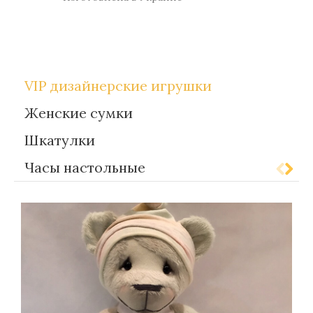
Метки:
gift-for-women
VIP дизайнерские игрушки
Женские сумки
Шкатулки
Часы настольные