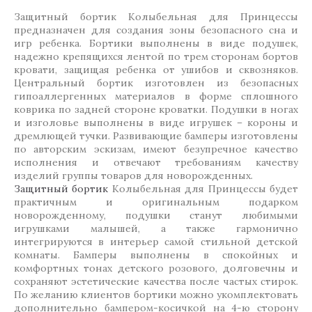
Защитный бортик Колыбельная для Принцессы
предназначен для создания зоны безопасного сна и
игр ребенка. Бортики выполнены в виде подушек,
надежно крепящихся лентой по трем сторонам бортов
кровати, защищая ребенка от ушибов и сквозняков.
Центральный бортик изготовлен из безопасных
гипоаллергенных материалов в форме сплошного
коврика по задней стороне кроватки. Подушки в ногах
и изголовье выполнены в виде игрушек – короны и
дремлющей тучки. Развивающие бамперы изготовлены
по авторским эскизам, имеют безупречное качество
исполнения и отвечают требованиям качеству
изделий группы товаров для новорожденных.
Защитный бортик
Колыбельная для Принцессы будет
практичным и оригинальным подарком
новорожденному, подушки станут любимыми
игрушками малышей, а также гармонично
интегрируются в интерьер самой стильной детской
комнаты. Бамперы выполнены в спокойных и
комфортных тонах детского розового, долговечны и
сохраняют эстетические качества после частых стирок.
По желанию клиентов бортики можно укомплектовать
дополнительно бампером-косичкой на 4-ю сторону