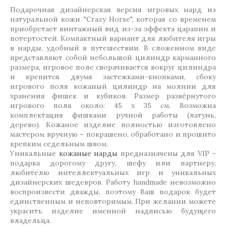
Подарочная дизайнерская версия игровых нард из
натуральной кожи "Crazy Horse", которая со временем
приобретает винтажный вид из-за эффекта царапин и
потертостей. Компактный вариант для любителя игры
в нарды, удобный в путешествии. В сложенном виде
представляют собой небольшой цилиндр карманного
размера, игровое поле сворачивается вокруг цилиндра
и крепится двумя застежками-кнопками, сбоку
игрового поля кожаный цилиндр на молнии для
хранения фишек и кубиков. Размер развёрнутого
игрового поля около: 45 х 35 см. Возможна
комплектация фишками ручной работы (латунь,
дерево). Кожаное изделие полностью изготовлено
мастером вручную – покрашено, обработано и прошито
крепким седельным швом.
Уникальные
кожаные нарды
предназначены для VIP –
подарка дорогому другу, шефу или партнеру,
любителю интеллектуальных игр и уникальных
дизайнерских шедевров. Работу handmade невозможно
воспроизвести дважды, поэтому Ваш подарок будет
единственным и неповторимым. При желании можете
украсить изделие именной надписью будущего
владельца.