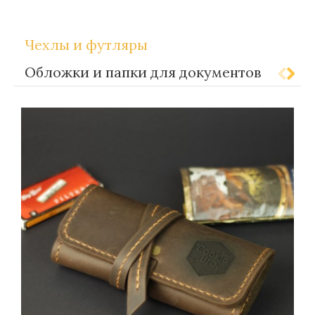
,
Метки:
Gift-for-men
Gift-for-women
Чехлы и футляры
Обложки и папки для документов