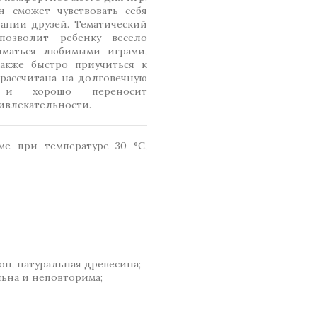
н сможет чувствовать себя
ании друзей. Тематический
озволит ребенку весело
иматься любимыми играми,
акже быстро приучиться к
 рассчитана на долговечную
я и хорошо переносит
ривлекательности.
е при температуре 30 °C,
он, натуральная древесина;
льна и неповторима;