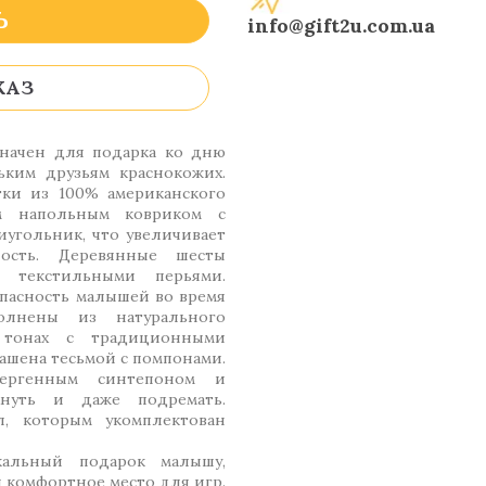
Ь
info@gift2u.com.ua
КАЗ
начен для подарка ко дню
ким друзьям краснокожих.
ки из 100% американского
м напольным ковриком с
иугольник, что увеличивает
ость. Деревянные шесты
 текстильными перьями.
опасность малышей во время
олнены из натурального
 тонах с традиционными
ашена тесьмой с помпонами.
лергенным синтепоном и
нуть и даже подремать.
л, которым укомплектован
альный подарок малышу,
 комфортное место для игр.