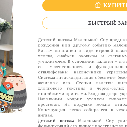
КУПИТ
БЫСТРЫЙ ЗА
Детский вигвам Маленький Сиу предназ
рождения или другому событию малень
Вигвам выполнен в виде игровой палат
хлопка, снабжен окошком и стеганы
утеплителем. В основании палатки – пят
ее вместительность и функциональн
отшлифованы, наконечники украшены
Система антискладывания обеспечит без
активных игр. Стенки палатки вып
хлопкового текстиля в черно-белых
индейскими принтами. Входная дверь укр
Напольный коврик утеплен гипоал
простеган. На подушке можно отдох
Конструкция легко собирается в чехо
вигвам.
Детский вигвам
Маленький Сиу уник
формирующий его личное пространство и