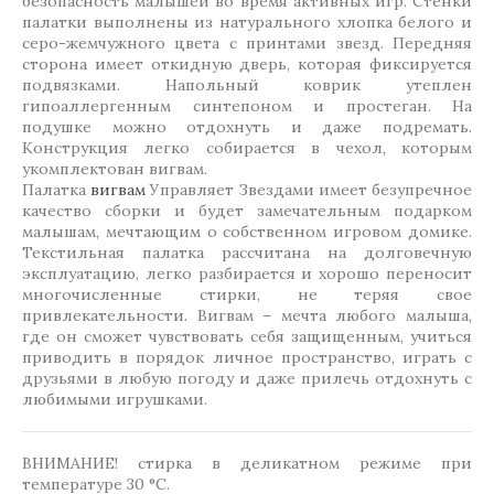
безопасность малышей во время активных игр. Стенки
палатки выполнены из натурального хлопка белого и
серо-жемчужного цвета с принтами звезд. Передняя
сторона имеет откидную дверь, которая фиксируется
подвязками. Напольный коврик утеплен
гипоаллергенным синтепоном и простеган. На
подушке можно отдохнуть и даже подремать.
Конструкция легко собирается в чехол, которым
укомплектован вигвам.
Палатка
вигвам
Управляет Звездами имеет безупречное
качество сборки и будет замечательным подарком
малышам, мечтающим о собственном игровом домике.
Текстильная палатка рассчитана на долговечную
эксплуатацию, легко разбирается и хорошо переносит
многочисленные стирки, не теряя свое
привлекательности. Вигвам – мечта любого малыша,
где он сможет чувствовать себя защищенным, учиться
приводить в порядок личное пространство, играть с
друзьями в любую погоду и даже прилечь отдохнуть с
любимыми игрушками.
ВНИМАНИЕ! стирка в деликатном режиме при
температуре 30 °C.