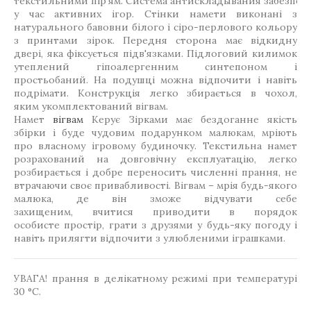
текстильними пір'ям. Система антискладывания забезпечи
у час активних ігор. Стінки намети виконані з
натурального бавовни білого і сіро-перлового кольору
з принтами зірок. Передня сторона має відкидну
двері, яка фіксується підв'язками. Підлоговий килимок
утеплений гіпоалергенним синтепоном і
простьобаний. На подушці можна відпочити і навіть
подрімати. Конструкція легко збирається в чохол,
яким укомплектований вігвам.
Намет
вігвам
Керує Зірками має бездоганне якість
збірки і буде чудовим подарунком малюкам, мріють
про власному ігровому будиночку. Текстильна намет
розрахований на довговічну експлуатацію, легко
розбирається і добре переносить численні прання, не
втрачаючи своє привабливості. Вігвам – мрія будь-якого
малюка, де він зможе відчувати себе
захищеним, вчитися приводити в порядок
особисте простір, грати з друзями у будь-яку погоду і
навіть прилягти відпочити з улюбленими іграшками.
УВАГА! прання в делікатному режимі при температурі
30 °C.