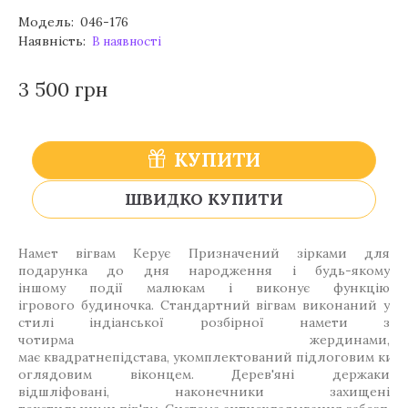
Модель:
046-176
Наявність:
В наявності
3 500 грн
КУПИТИ
ШВИДКО КУПИТИ
Намет вігвам Керує Призначений зірками для
подарунка до дня народження і будь-якому
іншому події малюкам і виконує функцію
ігрового будиночка. Стандартний вігвам виконаний у
стилі індіанської розбірної намети з
чотирма жердинами,
має квадратнепідстава, укомплектований підлоговим кил
оглядовим віконцем. Дерев'яні держаки
відшліфовані, наконечники захищені