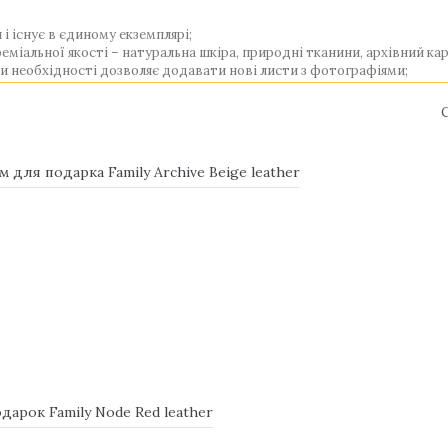
і існує в єдиному екземплярі;
іальної якості – натуральна шкіра, природні тканини, архівний карт
и необхідності дозволяє додавати нові листи з фотографіями;
тура;
своїм потребам і потребам;
мплярі.
для подарка Family Archive Beige leather
ручну, тому слід оформляти замовлення передчасно за кілька днів
в магазині подарунків GIFT2U
них майстрів ручної роботи. Вибравши для подарунка розкішний 
деї, кропітка і якісний ручна праця, трендовий дизайн і бездоганне
ся пам'ятними моментами, які зображені на фото. Тому оформлення 
поповненням сімейного архіву і добрим нагадуванням про даруваль
джером, дізнайтеся терміни виготовлення, підберіть потрібний ро
овську, Львові, Сумах та інших регіонах України.
дно і затребуване. А якщо виріб зроблено вручну, за авторським і
ажаючих зробити розкішний сімейний подарунок до вінчання, р
арок Family Node Red leather
ну.
ону, який здатний тривалий час зберігати сімейні фотографії. П