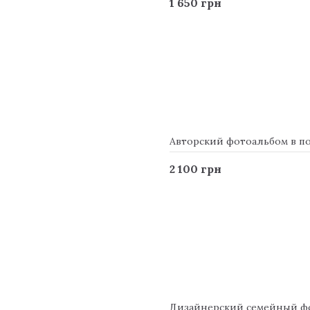
1 650 грн
преміальна шкіра, бавовна або льон і високоякісна латунна ф
Авторский фотоальбом в под
2 100 грн
Дизайнерский семейный фото