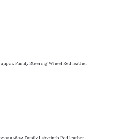
урнітура.
арок Family Steering Wheel Red leather
альбом Family Labyrinth Red leather