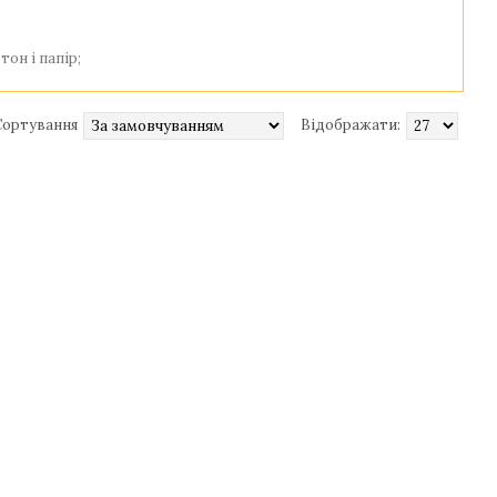
он і папір;
Сортування
Відображати:
. Фотоальбоми вироблені в Україні і створені талановитими
сімейний фотоальбом, ви будете приємно здивовані кращим
 виконання зроблять подарунок не тільки захоплюючим, але і
сімейної історії вишуканий фотоальбом зручним і чудовим.
ника. Вибирайте на свій смак виріб - і зберігайте спогади
змір і ємність фотоальбому. Зробивши покупку, ви зможете
дей майстра і є ексклюзивним – це ознака гарного смаку і
ічниці весілля або ювілею познайомитися з унікальними
ри виконанні альбомів використані натуральні матеріали –