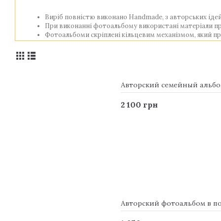
Виріб повністю виконано Handmade, з авторських ідей 
При виконанні фотоальбому використані матеріали прем
Фотоальбоми скріплені кільцевим механізмом, який пр
В якості декору використана італійська латунна фурні
Розміри альбомів можна замовляти індивідуально по 
Всі ексклюзивні фотоальбоми і існують в єдиному екзе
Авторский семейный альбом 
При купівлі слід враховувати, що майстер виконує виріб в
вітчизняними дизайнерами.
2 100 грн
Замовити дизайнерський сімейний фотоальбом 
Наш магазин подарунків GIFT2U об'єднав кращих вітчизня
відповідністю вироби в категорії ціна/якість. Авторські і
практичним. Будь період подружнього життя супроводжуєть
Дивовижний сімейний фотоальбом в подарунок буде чудовим 
красиво. Обов'язково обговоріть умови замовлення з мене
отримати її швидкою доставкою в Києві, Харкові, Дніпропетр
Сімейний фотоальбом в подарунок – це завжди стильно, мо
вказівку на знання модних тенденцій. Ми запрошуємо б
Авторский фотоальбом в под
фотоальбомами в шкіряній палітурці, зібрані майстром вруч
Альбоми виготовлені із спеціального дизайнерського карт