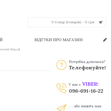
0 товар (товарів) - 0 грн
ЕЙ
ВІДГУКИ ПРО МАГАЗИН
анчевий Жираф
Потрібна допомога?
Телефонуйте!
VIBER
!
У нас є
096-691-16-22
. . . або пишіть нам