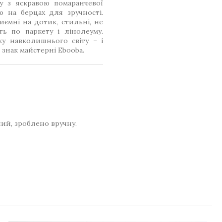
у з яскравою помаранчевої
ю на берцах для зручності.
риємні на дотик, стильні, не
ть по паркету і лінолеуму.
у навколишнього світу – і
є знак майстерні Еbooba.
ний, зроблено вручну.