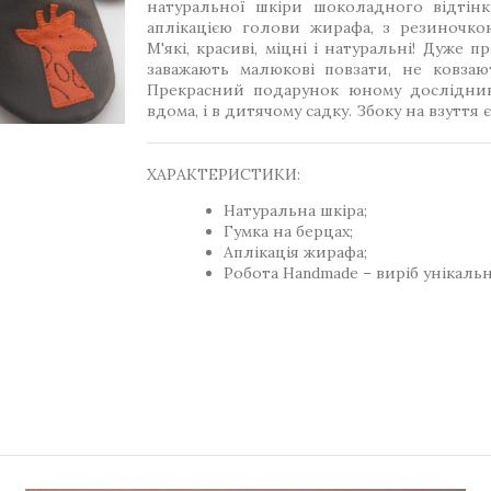
натуральної шкіри шоколадного відтінк
аплікацією голови жирафа, з резиночко
М'які, красиві, міцні і натуральні! Дуже п
заважають малюкові повзати, не ковзаю
Прекрасний подарунок юному дослідник
вдома, і в дитячому садку. Збоку на взуття 
ХАРАКТЕРИСТИКИ:
Натуральна шкіра;
Гумка на берцах;
Аплікація жирафа;
Робота Handmade – виріб унікаль