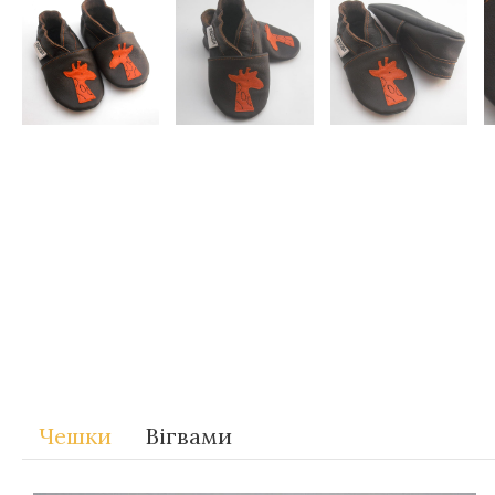
Теги
Gift-for-children
Чешки
Вігвами