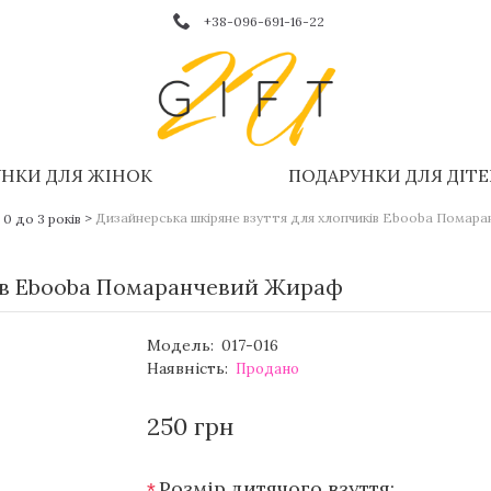
+38-096-691-16-22
НКИ ДЛЯ ЖІНОК
ПОДАРУНКИ ДЛЯ ДІТ
>
Дизайнерська шкіряне взуття для хлопчиків Еbooba Помар
 0 до 3 років
ків Еbooba Помаранчевий Жираф
Модель:
017-016
Наявність:
Продано
250 грн
Розмір дитячого взуття: