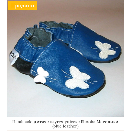
Продано
Handmade дитяче взуття унісекс Еbooba Метелики
(blue leather)