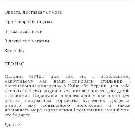
Оплата, Доставка та Умова
Про Співробітництво
Зв'язатися з нами
Відгуки про магазин
Site Index
ПРО НАС
Магазин GIFT2U для тих, хто в найближчому
майбутньому має намір придбати стильний і
оригінальний подарунок у Київі або Україні, для себе,
членів своєї сім'ї, родичів, коханих або просто для друзів
і знайомих. Подарунки представлені у нас принесуть
радість винуватцям торжества будь-яких професій,
різного віку, соціального положення, а також
доставлять море задоволення і позитивних емоцій тим,
хто їх дарує.
Далі >>