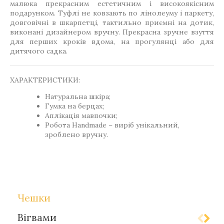
малюка прекрасним естетичним і високоякісним
подарунком. Туфлі не ковзають по лінолеуму і паркету,
довговічні в шкарпетці, тактильно приємні на дотик,
виконані дизайнером вручну. Прекрасна зручне взуття
для перших кроків вдома, на прогулянці або для
дитячого садка.
ХАРАКТЕРИСТИКИ:
Натуральна шкіра;
Гумка на берцах;
Аплікація мавпочки;
Робота Handmade – виріб унікальний,
зроблено вручну.
Теги
Gift-for-children
Чешки
Вігвами