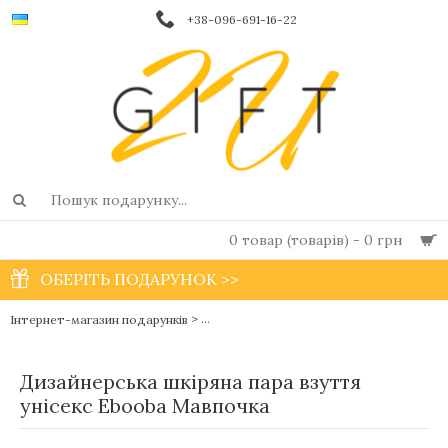
+38-096-691-16-22
0 товар (товарів) - 0 грн
ОБЕРІТЬ ПОДАРУНОК >>
>
Інтернет-магазин подарунків
Взуття чешки для хлопчиків і дівчаток від
Дизайнерська шкіряна пара взуття
унісекс Еbooba Мавпочка