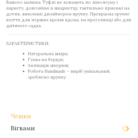
Вашого малюка. Туфлі не ковзають по лінолеуму і
паркету, довговічні в шкарпетці, тактильно приємні на
дотик, виконані дизайнером вручну. Прекрасна зручне
взуття для перших кроків вдома, на прогулянці або для
дитячого садка.
ХАРАКТЕРИСТИКИ:
Натуральна шкіра;
Гумка на берцах;
Аплікація шнурків;
Робота Handmade – виріб унікальний,
зроблено вручну.
Теги
Gift-for-children
Чешки
Вігвами