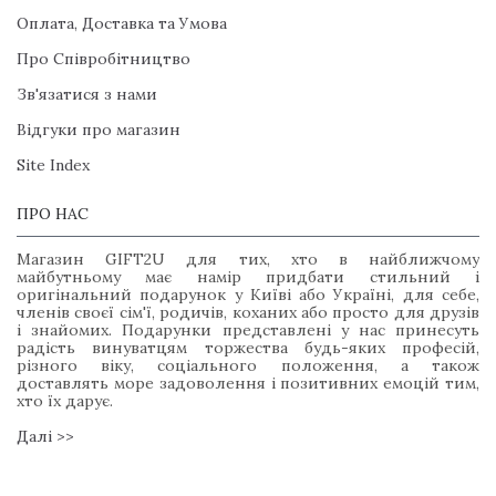
Оплата, Доставка та Умова
Про Співробітництво
Зв'язатися з нами
Відгуки про магазин
Site Index
ПРО НАС
Магазин GIFT2U для тих, хто в найближчому
майбутньому має намір придбати стильний і
оригінальний подарунок у Київі або Україні, для себе,
членів своєї сім'ї, родичів, коханих або просто для друзів
і знайомих. Подарунки представлені у нас принесуть
радість винуватцям торжества будь-яких професій,
різного віку, соціального положення, а також
доставлять море задоволення і позитивних емоцій тим,
хто їх дарує.
Далі >>