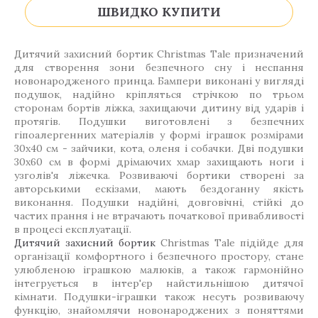
ШВИДКО КУПИТИ
Дитячий захисний бортик Christmas Тale призначений
для створення зони безпечного сну і неспання
новонародженого принца. Бампери виконані у вигляді
подушок, надійно кріпляться стрічкою по трьом
сторонам бортів ліжка, захищаючи дитину від ударів і
протягів. Подушки виготовлені з безпечних
гіпоалергенних матеріалів у формі іграшок розмірами
30х40 см - зайчики, кота, оленя і собачки. Дві подушки
30х60 см в формі дрімаючих хмар захищають ноги і
узголів'я ліжечка. Розвиваючі бортики створені за
авторськими ескізами, мають бездоганну якість
виконання. Подушки надійні, довговічні, стійкі до
частих прання і не втрачають початкової привабливості
в процесі експлуатації.
Дитячий захисний бортик
Christmas Тale підійде для
організації комфортного і безпечного простору, стане
улюбленою іграшкою малюків, а також гармонійно
інтегрується в інтер'єр найстильнішою дитячої
кімнати. Подушки-іграшки також несуть розвиваючу
функцію, знайомлячи новонароджених з поняттями