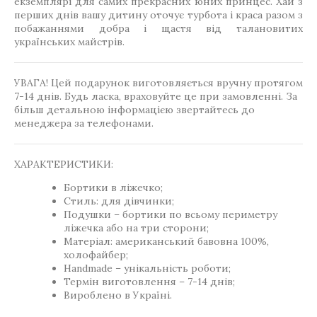
екземплярі для самих прекрасних юних принцес. Хай з
перших днів вашу дитину оточує турбота і краса разом з
побажаннями добра і щастя від талановитих
українських майстрів.
УВАГА! Цей подарунок виготовляється вручну протягом
7-14 днів. Будь ласка, враховуйте це при замовленні. За
більш детальною інформацією звертайтесь до
менеджера за телефонами.
ХАРАКТЕРИСТИКИ:
Бортики в ліжечко;
Стиль: для дівчинки;
Подушки – бортики по всьому периметру
ліжечка або на три сторони;
Матеріал: американський бавовна 100%,
холофайбер;
Handmade – унікальність роботи;
Термін виготовлення – 7-14 днів;
Вироблено в Україні.