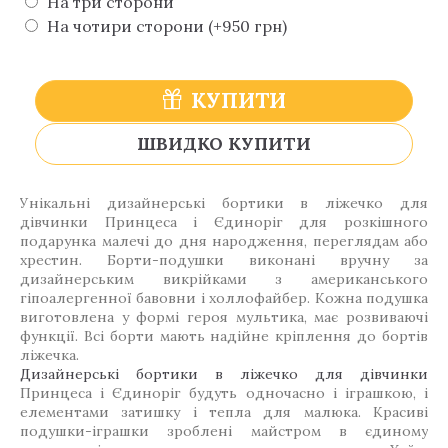
На три сторони
На чотири сторони (+950 грн)
КУПИТИ
ШВИДКО КУПИТИ
Унікальні дизайнерські бортики в ліжечко для
дівчинки Принцеса і Єдиноріг для розкішного
подарунка малечі до дня народження, переглядам або
хрестин. Борти-подушки виконані вручну за
дизайнерським викрійками з американського
гіпоалергенної бавовни і холлофайбер. Кожна подушка
виготовлена у формі героя мультика, має розвиваючі
функції. Всі борти мають надійне кріплення до бортів
ліжечка.
Дизайнерські бортики в ліжечко для дівчинки
Принцеса і Єдиноріг будуть одночасно і іграшкою, і
елементами затишку і тепла для малюка. Красиві
подушки-іграшки зроблені майстром в єдиному