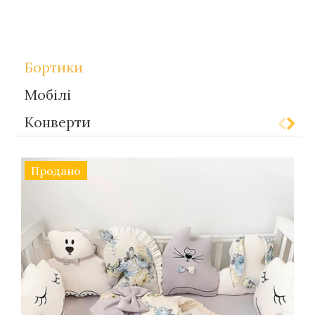
,
Теги
Gift-for-children
Bortiki
Бортики
Мобілі
Конверти
Продано