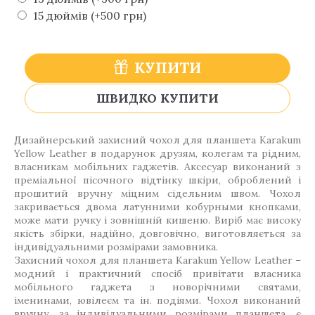
15 дюймів (+500 грн)
КУПИТИ
ШВИДКО КУПИТИ
Дизайнерський захисний чохол для планшета Karakum
Yellow Leather в подарунок друзям, колегам та рідним,
власникам мобільних гаджетів. Аксесуар виконаний з
преміальної пісочного відтінку шкіри, оброблений і
прошитий вручну міцним сідельним швом. Чохол
закривається двома латунними кобурными кнопками,
може мати ручку і зовнішній кишеню. Виріб має високу
якість збірки, надійно, довговічно, виготовляється за
індивідуальними розмірами замовника.
Захисний чохол для планшета Karakum Yellow Leather –
модний і практичний спосіб привітати власника
мобільного гаджета з новорічними святами,
іменинами, ювілеєм та ін. подіями. Чохол виконаний
вручну, за індивідуальними розмірами планшета, є