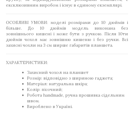
ексклюзивним виробом і існує в єдиному екземплярі.
ОСОБЛИВІ УМОВИ: моделі розмірами до 10 дюймів і
більше. До 10 дюймів модель виконана без
зовнішнього кишені і може бути з ручкою. Після 10ти
дюймів чохол має зовнішню кишеню і без ручки. Всі
захисні чохли на 3 см ширше габаритів планшета.
ХАРАКТЕРИСТИКИ:
Захисний чохол на планшет
Розмір: відповідно з шириною гаджета;
Матеріал: натуральна шкіра;
Колір: пісочний;
Робота handmade, ручна прошивка сідельним
швом.
Вироблено в Україні.
,
Теги
Gift-for-men
Gift-for-women