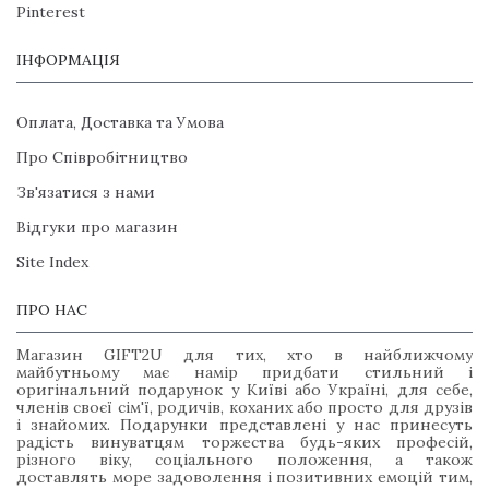
Pinterest
ІНФОРМАЦІЯ
Оплата, Доставка та Умова
Про Співробітництво
Зв'язатися з нами
Відгуки про магазин
Site Index
ПРО НАС
Магазин GIFT2U для тих, хто в найближчому
майбутньому має намір придбати стильний і
оригінальний подарунок у Київі або Україні, для себе,
членів своєї сім'ї, родичів, коханих або просто для друзів
і знайомих. Подарунки представлені у нас принесуть
радість винуватцям торжества будь-яких професій,
різного віку, соціального положення, а також
доставлять море задоволення і позитивних емоцій тим,