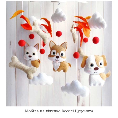
Мобіль на ліжечко Веселі Цуценята