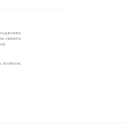
роджених;
ою гвинта;
а).
, колясок;