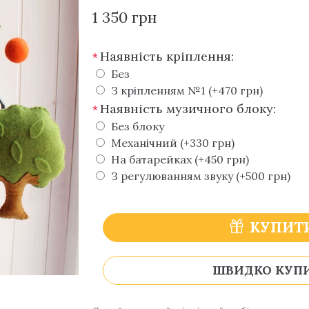
1 350 грн
Наявність кріплення:
*
Без
З кріпленням №1 (+470 грн)
Наявність музичного блоку:
*
Без блоку
Механічний (+330 грн)
На батарейках (+450 грн)
З регулюванням звуку (+500 грн)
КУПИТ
ШВИДКО КУП