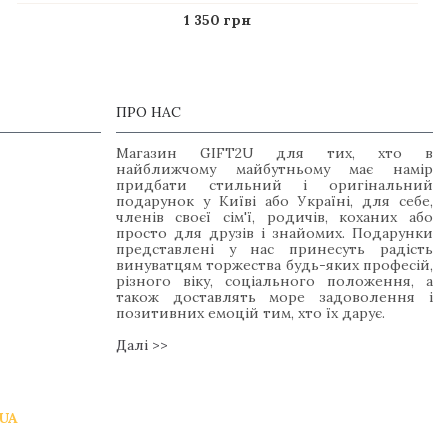
1 350 грн
ПРО НАС
Магазин GIFT2U для тих, хто в
найближчому майбутньому має намір
придбати стильний і оригінальний
подарунок у Київі або Україні, для себе,
членів своєї сім'ї, родичів, коханих або
просто для друзів і знайомих. Подарунки
представлені у нас принесуть радість
винуватцям торжества будь-яких професій,
різного віку, соціального положення, а
також доставлять море задоволення і
позитивних емоцій тим, хто їх дарує.
Далі >>
UA