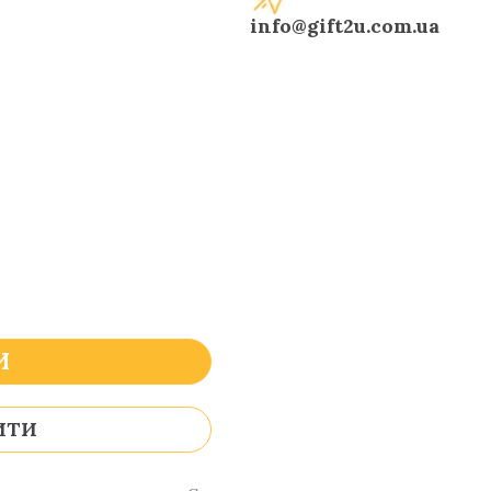
info@gift2u.com.ua
И
ИТИ