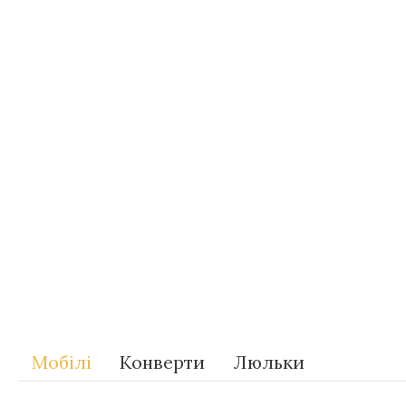
Теги
Gift-for-children
Мобілі
Конверти
Люльки