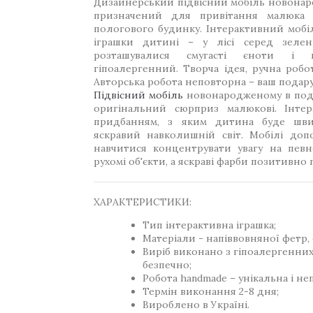
Дизайнерський підвісний мобіль новона
призначений для привітання малюка 
пологового будинку. Інтерактивний мобіл
іграшки дитині – у лісі серед зелен
розташувалися смугасті єноти і к
гіпоалергенний. Творча ідея, ручна робо
Авторська робота неповторна – ваш подару
Підвісний мобіль
новонародженому в пода
оригінальний сюрприз малюкові. Інтер
придбанням, з яким дитина буде шви
яскравий навколишній світ. Мобілі до
навчитися концентрувати увагу на певн
рухомі об'єкти, а яскраві фарби позитивно 
ХАРАКТЕРИСТИКИ:
Тип інтерактивна іграшка;
Матеріали - напіввовняної фетр, 
Виріб виконано з гіпоалергенних
безпечно;
Робота handmade – унікальна і не
Термін виконання 2-8 дня;
Вироблено в Україні.