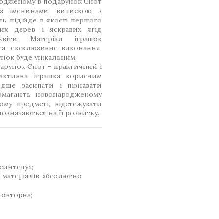
родженому в подарунок Єнот
з іменинами, випискою з
ь підійде в якості першого
их дерев і яскравих ягід
віти. Матеріал іграшок
та, ексклюзивне виконання.
нок буде унікальним.
рунок Єнот - практичний і
активна іграшка корисним
дше засипати і пізнавати
помагають новонародженому
ому предметі, відстежувати
позначаються на її розвитку.
синтепух;
 матеріалів, абсолютно
повторна;