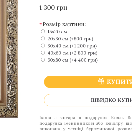
1 300 грн
Розмір картини:
*
15х20 см
20х30 см (+800 грн)
30х40 см (+1 200 грн)
40х60 см (+2 800 грн)
60х80 см (+4 400 грн)
КУПИТ
ШВИДКО КУП
Ікона з янтаря в подарунок Князь В
подарунка іменинникові або ювіляру, що 
виконана у техніці бурштинової розпи