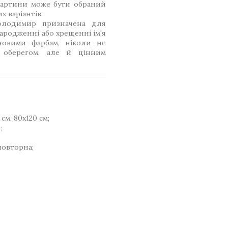
картини може бути обраний
 варіантів.
лодимир призначена для
ародженні або хрещенні ім'я
новими фарбам, ніколи не
 оберегом, але й цінним
см, 80x120 см;
;
повторна;