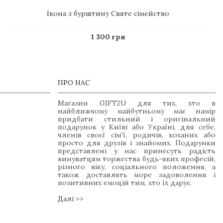
Ікона з бурштину Святе сімейство
1 300 грн
ПРО НАС
Магазин GIFT2U для тих, хто в
найближчому майбутньому має намір
придбати стильний і оригінальний
подарунок у Київі або Україні, для себе,
членів своєї сім'ї, родичів, коханих або
просто для друзів і знайомих. Подарунки
представлені у нас принесуть радість
винуватцям торжества будь-яких професій,
різного віку, соціального положення, а
також доставлять море задоволення і
позитивних емоцій тим, хто їх дарує.
Далі >>