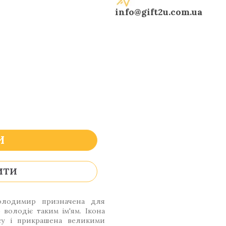
info@gift2u.com.ua
И
ИТИ
олодимир призначена для
володіє таким ім'ям. Ікона
су і прикрашена великими