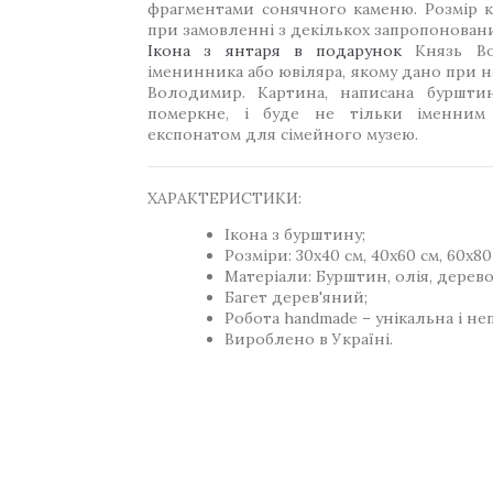
фрагментами сонячного каменю. Розмір 
при замовленні з декількох запропонованих
Ікона з янтаря в подарунок
Князь Во
іменинника або ювіляра, якому дано при н
Володимир. Картина, написана буршти
померкне, і буде не тільки іменним
експонатом для сімейного музею.
ХАРАКТЕРИСТИКИ:
Ікона з бурштину;
Розміри: 30x40 см, 40x60 см, 60x80 
Матеріали: Бурштин, олія, дерево
Багет дерев'яний;
Робота handmade – унікальна і не
Вироблено в Україні.