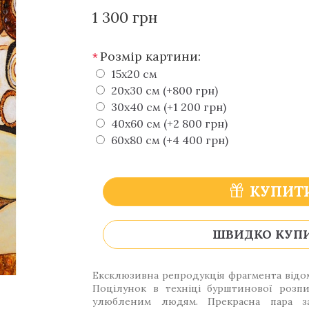
1 300 грн
Розмір картини:
*
15х20 см
20х30 см (+800 грн)
30х40 см (+1 200 грн)
40х60 см (+2 800 грн)
60х80 см (+4 400 грн)
КУПИТ
ШВИДКО КУП
Ексклюзивна репродукція фрагмента відом
Поцілунок в техніці бурштинової розп
улюбленим людям. Прекрасна пара з