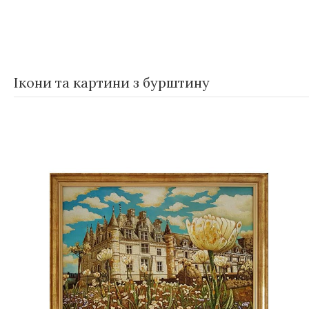
,
,
Теги
Gift-for-men
Gift-for-women
Kartina
Ікони та картини з бурштину