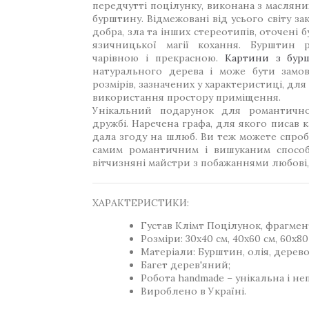
передчутті поцілунку, виконана з масляни
бурштину. Відмежовані від усього світу за
добра, зла та інших стереотипів, оточені
язичницької магії кохання. Бурштин
чарівною і прекрасною.
Картини з бур
натурального дерева і може бути замов
розмірів, зазначених у характеристиці, д
використання простору приміщення.
Унікальний подарунок для романтичн
дружбі. Наречена графа, для якого писав к
дала згоду на шлюб. Ви теж можете спроб
самим романтичним і вишуканим способ
вітчизняні майстри з побажаннями любові, 
ХАРАКТЕРИСТИКИ:
Густав Клімт Поцілунок, фрагмен
Розміри: 30x40 см, 40x60 см, 60x80 
Матеріали: Бурштин, олія, дерево
Багет дерев'яний;
Робота handmade – унікальна і не
Вироблено в Україні.