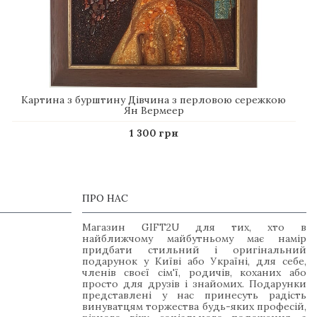
Картина з бурштину Дівчина з перловою сережкою
Ян Вермеер
1 300 грн
ПРО НАС
Магазин GIFT2U для тих, хто в
найближчому майбутньому має намір
придбати стильний і оригінальний
подарунок у Київі або Україні, для себе,
членів своєї сім'ї, родичів, коханих або
просто для друзів і знайомих. Подарунки
представлені у нас принесуть радість
винуватцям торжества будь-яких професій,