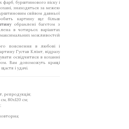
х фарб, бурштинового піску і
кохані, знаходяться за межею
 бурштиновим сяйвом давньої
 робить картину ще більш
штину
обрамлені багетом з
лена в чотирьох варіантах
ля максимальних можливостей
ого пояснення в любові і
артину Густав Клімт, відразу
увати освідчитися в коханні
ом. Вам допоможуть кращі
щастя і удачі.
т, репродукція;
см, 80x120 см;
;
повторна;