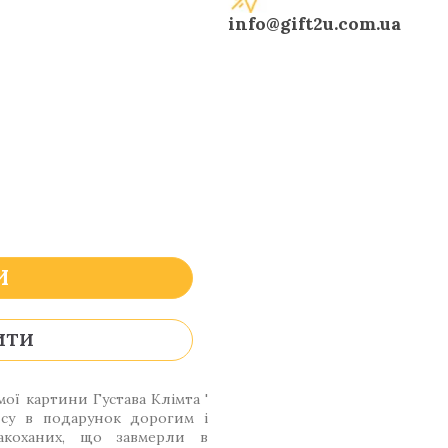
info@gift2u.com.ua
И
ИТИ
ої картини Густава Клімта '
ису в подарунок дорогим і
акоханих, що завмерли в