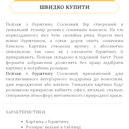
ШВИДКО КУПИТИ
Пейзаж з бурштину Сосновий Бір створений в
унікальній техніці розпису сонячним каменем. На тлі
первозданного лісу тече спокійна річка, береги якої
всіяні бурштином, а гілки дерев сяють сонячним
блиском. Картина створена вручну, є абсолютно
унікальною, так само, як і елементи бурштину, її
прикрашають. Пейзаж укладено в художній багет. Різні
формати зображення дозволять без праці підібрати
картину в потрібних розмірах.
Пейзаж з бурштину
Сосновий призначений для
ексклюзивного інтер'єрного подарунка до новосілля,
дня народження або ювілею. Унікальна картина буде
розкішною прикрасою кабінету, офісу, вітальні, спальні,
створюючи атмосферу витонченості і природної краси.
ХАРАКТЕРИСТИКИ:
Картина з бурштину;
Розміри: вказані в таблиці;