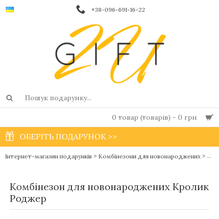
+38-096-691-16-22
0 товар (товарів) - 0 грн
ОБЕРІТЬ ПОДАРУНОК >>
>
>
Ком
Інтернет-магазин подарунків
Комбінезони для новонароджених
Комбінезон для новонароджених Кролик
Роджер