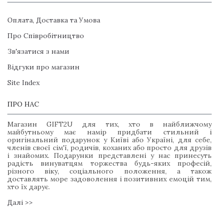
Оплата, Доставка та Умова
Про Співробітництво
Зв'язатися з нами
Відгуки про магазин
Site Index
ПРО НАС
Магазин GIFT2U для тих, хто в найближчому
майбутньому має намір придбати стильний і
оригінальний подарунок у Київі або Україні, для себе,
членів своєї сім'ї, родичів, коханих або просто для друзів
і знайомих. Подарунки представлені у нас принесуть
радість винуватцям торжества будь-яких професій,
різного віку, соціального положення, а також
доставлять море задоволення і позитивних емоцій тим,
хто їх дарує.
Далі >>