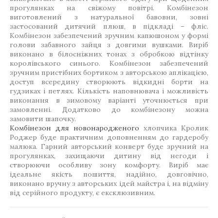
прогулянках на свіжому повітрі. Комбінезон
виготовлений з натуральної бавовни, зовні
застосований дитячий плюш, в підкладі – фліс.
Комбінезон забезпечений зручним капюшоном у формі
голови забавного зайця з довгими вушками. Виріб
виконано в білосніжних тонах з обробкою відтінку
королівського синього. Комбінезон забезпечений
зручним пристібних бортиком з авторською аплікацією,
доступ всередину створюють відкидні борти на
гудзиках і петлях. Кількість наповнювача і можливість
виконання в зимовому варіанті уточнюється при
замовленні. Додатково до комбінезону можна
замовити шапочку.
Комбінезон для новонародженого
хлопчика Кролик
Роджер буде практичним доповненням до гардеробу
малюка. Гарний авторський конверт буде зручний на
прогулянках, захищаючи дитину від негоди і
створюючи особливу зону комфорту. Виріб має
ідеальне якість пошиття, надійно, довговічно,
виконано вручну з авторських ідей майстра і, на відміну
від серійного продукту, є ексклюзивним.