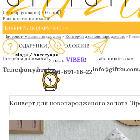
0 товар (товарів) - 0 грн
Ваш кошик порожній
ОБЕРІТЬ ПОДАРУНОК >>
Інтернет-магазин подарунків
>
Конверти для новонароджених
>
Конве
ПОДАРУНКИ ДЛЯ ЧОЛОВІКІВ
Мода / Аксесуари
Потрібна допомога?
VIBER
. . . або пишіть нам
!
У нас є
Телефонуйте!
info@gift2u.com
096-691-16-22
Конверт для новонародженого золота Зір
Дизайнерськи ручки
Чоловічі наручні годинники