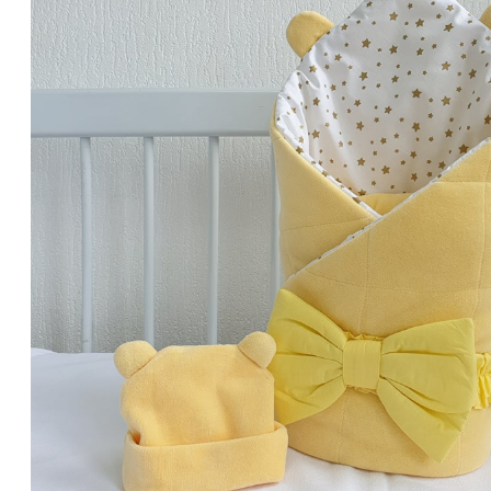
Набори для письма та каліграфії
Чохли та футляри
Фляги, чарки, чашки
Обкладинки та папки для документів, візитниці
Гаманці, портмоне і клатчі
Чоловічі сумки
Зошити та щоденники
Ремені
Дизайн / Інтер'єр / Декор