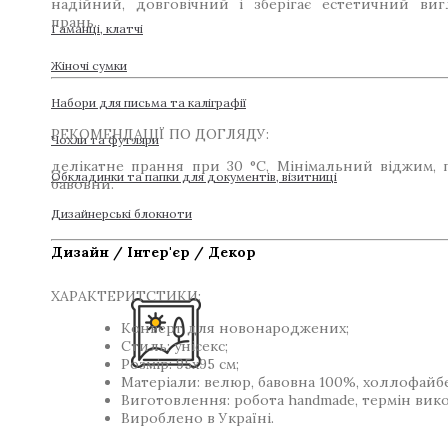
надійний, довговічний і зберігає естетичний виг
прань.
Гаманці, клатчі
Жіночі сумки
Набори для письма та каліграфії
РЕКОМЕНДАЦІЇ ПО ДОГЛЯДУ:
Чохли та футляри
делікатне прання при 30 °C, Мінімальний віджим, 
Обкладинки та папки для документів, візитниці
бавовни.
Дизайнерські блокноти
Дизайн / Інтер'єр / Декор
ХАРАКТЕРИТСТИКИ:
Конверт для новонароджених;
Стиль: унісекс;
Розмір: 95х95 см;
Матеріали: велюр, бавовна 100%, холлофайб
Виготовлення: робота handmade, термін вико
Вироблено в Україні.