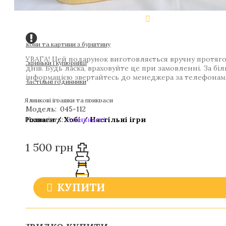
Ікони та картини з бурштину
УВАГА! Цей подарунок виготовляється вручну протяго
Скриньки і купюрниці
днів. Будь ласка, враховуйте це при замовленні. За б
інформацією звертайтесь до менеджера за телефонам
Настільні годинники
Ялинкові іграшки та прикраси
Модель:
045-112
Наявність:
Розваги / Хобі / Настільні ігри
В наявності
1 500 грн
КУПИТИ