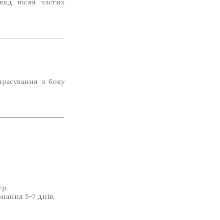
ляд після частих
прасування з боку
ер;
нання 5-7 днів;