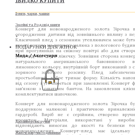
ШВИДКО КУПИТИ
Шкіряні фотоальбоми
Фляги, чарки, чашки
Сімейні та Родовід книги
Конверт для новонародженого золота Зірочка 
огородження дитини від зовнішнього впливу з пе
+
Класичний плед з сезонним утеплювачем може бут
якості кокона на виписку малюка з пологового будинк
ПОДАРУНКИ ДЛЯ ЖІНОК
при прогулянках на свіжому повітрі або для ство
Мода / Аксесуари
умов під час сну в ліжечку. Зовнішня сторона конве
натурального американського бавовняного 
лимонного кольору, внутрішній борт виконаний з 
зоряного золотого розсипу. Плед забезпечен
простьобаний, добре тримає форму. Кількість напо
від сезону і уточнюється при замовленні. Конверт ф
зав'язкою з ошатним бантом. На замовлення кліє
комплектуватися шапочкою.
Конверт для новонародженого золота Зірочка бу
подарунком малюкові і практичною приналежн
гардеробі. Виріб не є серійним, створено вруч
проектом. Матеріали, використані у виробни
Дизайнерські ручки
відповідають вимогам до якості та безпеки то
новонароджених. Конверт-плед має ідеальну 
Жіночі наручні годинники