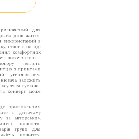
призначений для
рших днів життя.
и використаний в
у, стане в нагоді
рення комфортних
рта виготовлена з
велюру теплого
ситцю з принтами
ий утеплювачем,
внювача залежить
іксується гумкою-
нта конверт може
де оригінальним
істю в дитячому
ну за авторським
цтві, повністю
варів групи для
якість пошиття,