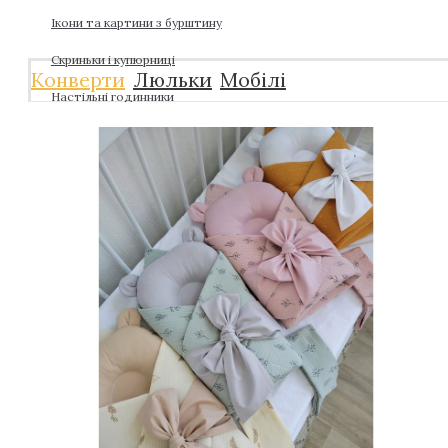
Ікони та картини з бурштину
Скриньки і купюрниці
Конверти
Люльки
Мобілі
Настільні годинники
Ялинкові іграшки та прикраси
Розваги / Хобі / Настільні ігри
Шкіряні фотоальбоми
VIP дизайнерські м'які іграшки