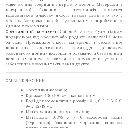
мішечок для зберігання першого локона. Матеріали з
натуральної бавовни і технологія пошиття
відповідають вимогам якості товарів дитячого гурту
« kid ». Авторське виріб є унікальним і вироблено в
єдиному екземплярі.
Хрестильний комплект
Світлий Ангел буде гідним
подарунком від хресних або родичів малюкові і його
батькам. Преміальне якість матеріалів і бездоганне
виконання хрестильних приладдя дозволять
маленькому принцу виглядати розкішно, а бавовняний
велюр створить максимально комфортні умови і
забезпечить приємні тактильні відчуття.
ХАРАКТЕРИСТИКИ:
Хрестильний набір;
Крижми: 100х100 см з капюшоном;
Боді для немовляти в розмірі: 0-1, 0-3, 3-6, 6-9,
9-12, 12-18 міс .;
Мішечок для першого локона;
Матеріали: 100% х / б велюрова махра
(Туреччина), бавовняне мереживо, шовкова