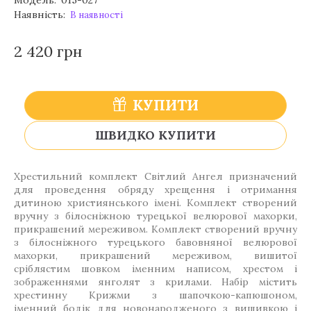
Модель:
015-027
Наявність:
В наявності
2 420 грн
КУПИТИ
ШВИДКО КУПИТИ
Хрестильний комплект Світлий Ангел призначений
для проведення обряду хрещення і отримання
дитиною християнського імені. Комплект створений
вручну з білосніжною турецької велюрової махорки,
прикрашений мереживом. Комплект створений вручну
з білосніжного турецького бавовняної велюрової
махорки, прикрашений мереживом, вишитої
сріблястим шовком іменним написом, хрестом і
зображеннями янголят з крилами. Набір містить
хрестинну Крижми з шапочкою-капюшоном,
іменний бодік для новонародженого з вишивкою і