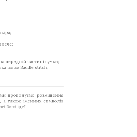
кіра;
плече;
на передній частині сумки;
ка швом Saddle stitch;
, ми пропонуємо розміщення
, а також іменних символів
сі Ваші ідеї.