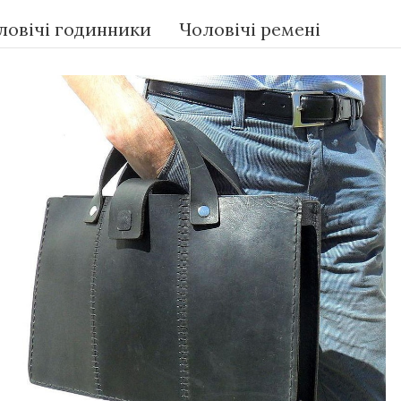
ловічі годинники
Чоловічі ремені