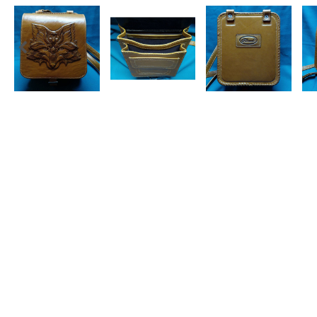
,
Теги
Gift-for-men
Gift-for-women