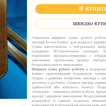
КУПИТ
ШВИДКО КУП
Унікальна шкіряна сумка ручної робо
лисиця Brown leather для модного привіта
Сумка виготовлена з натуральної шкір
складним 3D-тисненням (складне ба
чорнінням промальовуванням і зображе
замовника, зробленим вручну. Авторс
бездоганна якість виконання.
Шкіряна сумка ручної роботи
в подаруно
leather оригінальний подарунок, існую
Згідно з давніми повір'ями, лисиця є си
достатку і достатку. Символ лисиці спри
здібностей або власного бізнесу. Под
стильним - унікальна ручна робота, прем
проект і відмінне виконання. Бездоганни
подарунок в самому модному виконан
найкращими побажаннями українських май