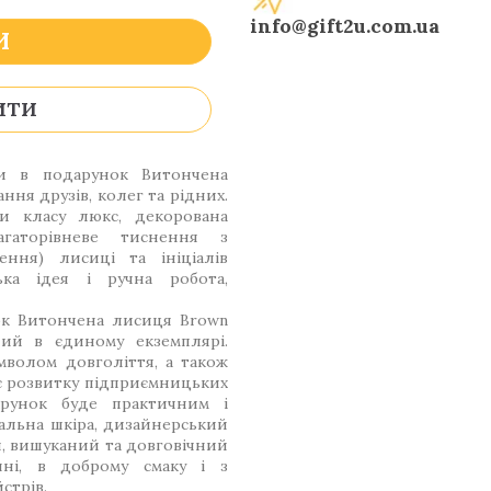
info@gift2u.com.ua
И
ИТИ
ти в подарунок Витончена
ння друзів, колег та рідних.
и класу люкс, декорована
гаторівневе тиснення з
ння) лисиці та ініціалів
ька ідея і ручна робота,
к Витончена лисиця Brown
чий в єдиному екземплярі.
мволом довголіття, а також
яє розвитку підприємницьких
арунок буде практичним і
іальна шкіра, дизайнерський
й, вишуканий та довговічний
ні, в доброму смаку і з
стрів.