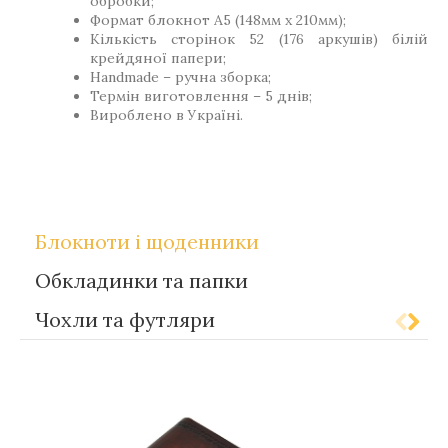
обробки;
Формат блокнот А5 (148мм х 210мм);
Кількість сторінок 52 (176 аркушів) білій
крейдяної папери;
Handmade – ручна зборка;
Термін виготовлення – 5 днів;
Вироблено в Україні.
,
Теги
Gift-for-men
Gift-for-women
Блокноти і щоденники
Обкладинки та папки
Чохли та футляри