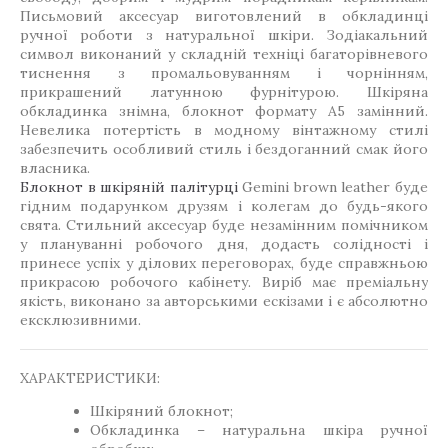
Письмовий аксесуар виготовлений в обкладинці
ручної роботи з натуральної шкіри. Зодіакальний
символ виконаний у складній техніці багаторівневого
тиснення з промальовуванням і чорнінням,
прикрашений латунною фурнітурою. Шкіряна
обкладинка знімна, блокнот формату А5 замінний.
Невелика потертість в модному вінтажному стилі
забезпечить особливий стиль і бездоганний смак його
власника.
Блокнот в шкіряній палітурці
Gemini brown leather буде
гідним подарунком друзям і колегам до будь-якого
свята. Стильний аксесуар буде незамінним помічником
у плануванні робочого дня, додасть солідності і
принесе успіх у ділових переговорах, буде справжньою
прикрасою робочого кабінету. Виріб має преміальну
якість, виконано за авторськими ескізами і є абсолютно
ексклюзивними.
ХАРАКТЕРИСТИКИ:
Шкіряний блокнот;
Обкладинка – натуральна шкіра ручної