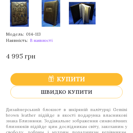
Модель:
014-113
Наявність:
В наявності
4 995 грн
КУПИТИ
ШВИДКО КУПИТИ
Дизайнерський блокнот в шкіряній палітурці Gemini
brown leather підійде в якості подарунка власникові
знака Близнюки. Зодіакальне зображення символічних
близнюків підійде цим дослідникам світу, закоханим у
свободу, добрим і мудрим порадникам керівникам.