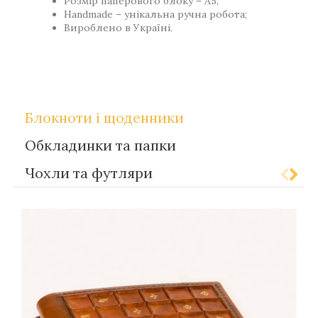
Розмір паперового блоку – А5,
Handmade – унікальна ручна робота;
Вироблено в Україні.
,
Теги
Gift-for-men
Gift-for-women
Блокноти і щоденники
Обкладинки та папки
Чохли та футляри