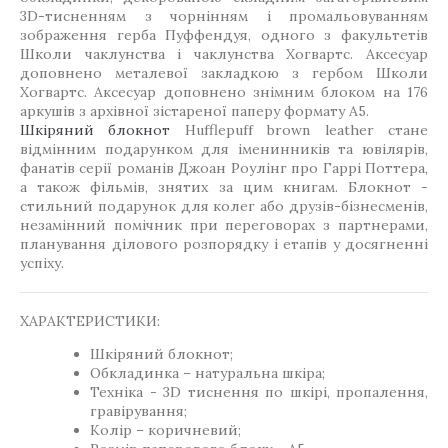
3D-тисненням з чорнінням і промальовуванням
зображення герба Пуффендуя, одного з факультетів
Школи чаклунства і чаклунства Хогвартс. Аксесуар
доповнено металевої закладкою з гербом Школи
Хогвартс. Аксесуар доповнено знімним блоком на 176
аркушів з архівної зістареної паперу формату А5.
Шкіряний блокнот
Hufflepuff brown leather стане
відмінним подарунком для іменинників та ювілярів,
фанатів серії романів Джоан Роулінг про Гаррі Поттера,
а також фільмів, знятих за цим книгам. Блокнот -
стильний подарунок для колег або друзів-бізнесменів,
незамінний помічник при переговорах з партнерами,
планування ділового розпорядку і етапів у досягненні
успіху.
ХАРАКТЕРИСТИКИ:
Шкіряний блокнот;
Обкладинка – натуральна шкіра;
Техніка - 3D тиснення по шкірі, пропалення,
гравірування;
Колір – коричневий;