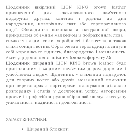
Щоденник шкіряний LION KING brown leather
призначений для ексклюзивного пам'ятного
подарунка друзям, колегам і рідним до дня
народження, новорічних свят або корпоративного
події. Обкладинка виконана з натуральної шкіри,
прикрашена об'ємним малюнком із зображенням лева -
символу влади, сили, хоробрості і багатства, а також
стихії сонця і вогню. Образ лева в геральдиці поєднує в
собі королівське гідність, благородство і незламність.
Аксесуар доповнено знімним блоком формату А5
Щоденник шкіряний
LION KING brown leather буде
оригінальним і модним пам'ятним даром дорогим і
улюбленим людям. Щоденник - стильний подарунок
для творчих колег або друзів, незамінний помічник
при переговорах з партнерами, планування ділового
розпорядку і етапів у досягненні успіху. Авторський
проект і професійна ручна збірка забезпечує аксесуару
унікальність, надійність і довговічність.
ХАРАКТЕРИСТИКИ:
Шкіряний блокнот;