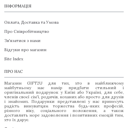
ІНФОРМАЦІЯ
Оплата, Доставка та Умова
Про Співробітництво
Зв'язатися з нами
Відгуки про магазин
Site Index
ПРО НАС
Магазин GIFT2U для тих, хто в найближчому
майбутньому має намір придбати стильний і
оригінальний подарунок у Київі або Україні, для себе,
членів своєї сім'ї, родичів, коханих або просто для друзів
і знайомих. Подарунки представлені у нас принесуть
радість винуватцям торжества будь-яких професій,
різного віку, соціального положення, а також
доставлять море задоволення і позитивних емоцій тим,
хто їх дарує.