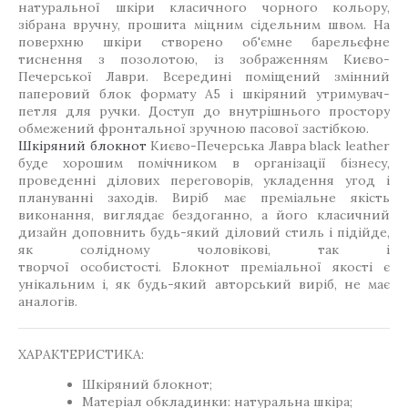
натуральної шкіри класичного чорного кольору,
зібрана вручну, прошита міцним сідельним швом. На
поверхню шкіри створено об'ємне барельєфне
тиснення з позолотою, із зображенням Києво-
Печерської Лаври. Всередині поміщений змінний
паперовий блок формату А5 і шкіряний утримувач-
петля для ручки. Доступ до внутрішнього простору
обмежений фронтальної зручною пасової застібкою.
Шкіряний блокнот
Києво-Печерська Лавра black leather
буде хорошим помічником в організації бізнесу,
проведенні ділових переговорів, укладення угод і
плануванні заходів. Виріб має преміальне якість
виконання, виглядає бездоганно, а його класичний
дизайн доповнить будь-який діловий стиль і підійде,
як солідному чоловікові, так і
творчої особистості. Блокнот преміальної якості є
унікальним і, як будь-який авторський виріб, не має
аналогів.
ХАРАКТЕРИСТИКА:
Шкіряний блокнот;
Матеріал обкладинки: натуральна шкіра;