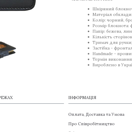
Шкіряний блокно
Матеріал обкладин
Колір: чорний, бр
Розмір блокнота: 
Папір: бежева, ли
Кількість сторінок
Тримач для ручки
Застібка - фронта
Handmade - прошив
Термін виконання 
Вироблено в Украї
РЕЖАХ
ІНФОРМАЦІЯ
Оплата, Доставка та Умова
Про Співробітництво