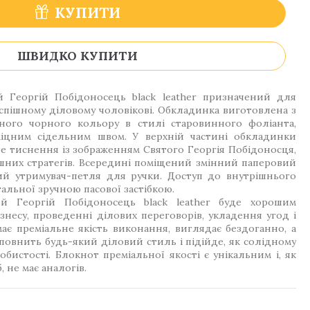
КУПИТИ
ШВИДКО КУПИТИ
 Георгій Побідоносець black leather призначений для
спішному діловому чоловікові. Обкладинка виготовлена з
ного чорного кольору в стилі старовинного фоліанта,
міцним сідельним швом. У верхній частині обкладинки
е тиснення із зображенням Святого Георгія Побідоносця,
ішних стратегів. Всередині поміщений змінний паперовий
ий утримувач-петля для ручки. Доступ до внутрішнього
льної зручною пасової застібкою.
 Георгій Побідоносець black leather буде хорошим
ізнесу, проведенні ділових переговорів, укладення угод і
має преміальне якість виконання, виглядає бездоганно, а
овнить будь-який діловий стиль і підійде, як солідному
собистості. Блокнот преміальної якості є унікальним і, як
 не має аналогів.