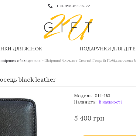
+38-096-691-16-22
НКИ ДЛЯ ЖІНОК
ПОДАРУНКИ ДЛЯ ДІТ
>
Шкіряний блокнот Святий Георгій Побідоносець bl
 шкіряних обкладинках
сець black leather
Модель:
014-153
Наявність:
В наявності
5 400 грн