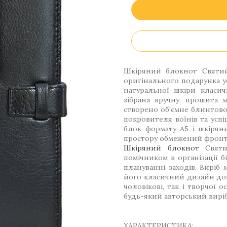
Шкіряний блокнот Святий
оригінального подарунка у
натуральної шкіри класич
зібрана вручну, прошита 
створено об'ємне блинтово
покровителя воїнів та усп
блок формату А5 і шкірян
простору обмежений фронта
Шкіряний блокнот
Святий
помічником в організації б
плануванні заходів. Виріб 
його класичний дизайн доп
чоловікові, так і творчої о
будь-який авторський виріб,
ХАРАКТЕРИСТИКА: