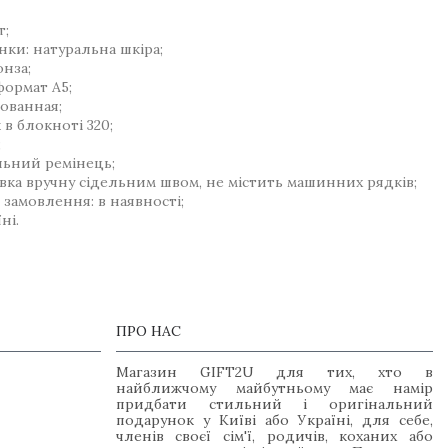
т;
ки: натуральна шкіра;
онза;
формат А5;
нованная;
 в блокноті 320;
;
льний ремінець;
ка вручну сідельним швом, не містить машинних рядків;
замовлення: в наявності;
ні.
ПРО НАС
Магазин GIFT2U для тих, хто в
найближчому майбутньому має намір
придбати стильний і оригінальний
подарунок у Київі або Україні, для себе,
членів своєї сім'ї, родичів, коханих або