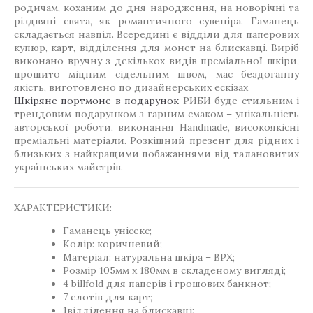
родичам, коханим до дня народження, на новорічні та
різдвяні свята, як романтичного сувеніра. Гаманець
складається навпіл. Всередині є відділи для паперових
купюр, карт, відділення для монет на блискавці. Виріб
виконано вручну з декількох видів преміальної шкіри,
прошито міцним сідельним швом, має бездоганну
якість, виготовлено по дизайнерських ескізах
Шкіряне портмоне в подарунок
РИБИ буде стильним і
трендовим подарунком з гарним смаком – унікальність
авторської роботи, виконання Handmade, високоякісні
преміальні матеріали. Розкішний презент для рідних і
близьких з найкращими побажаннями від талановитих
українських майстрів.
ХАРАКТЕРИСТИКИ:
Гаманець унісекс;
Колір: коричневий;
Матеріал: натуральна шкіра – ВРХ;
Розмір 105мм х 180мм в складеному вигляді;
4 billfold для паперів і грошових банкнот;
7 слотів для карт;
1відділення на блискавці;