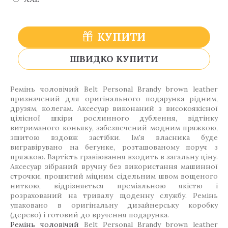
КУПИТИ
ШВИДКО КУПИТИ
Ремінь чоловічий Belt Personal Brandy brown leather
призначений для оригінального подарунка рідним,
друзям, колегам. Аксесуар виконаний з високоякісної
цілісної шкіри рослинного дублення, відтінку
витриманого коньяку, забезпечений модним пряжкою,
зшитою вздовж застібки. Ім'я власника буде
вигравірувано на бегунке, розташованому поруч з
пряжкою. Вартість гравіювання входить в загальну ціну.
Аксесуар зібраний вручну без використання машинної
строчки, прошитий міцним сідельним швом вощеного
ниткою, відрізняється преміальною якістю і
розрахований на тривалу щоденну службу. Ремінь
упаковано в оригінальну дизайнерську коробку
(дерево) і готовий до вручення подарунка.
Ремінь чоловічий
Belt Personal Brandy brown leather