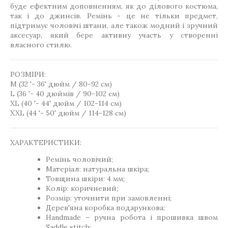
буде ефектним доповненням, як до ділового костюма,
так і до джинсів. Ремінь - це не тільки предмет,
підтримує чоловічі штани, але також модний і зручний
аксесуар, який бере активну участь у створенні
власного стилю.
РОЗМІРИ:
М (32 '- 36' дюйм / 80-92 см)
L (36 '- 40 дюймів / 90-102 см)
XL (40 '- 44' дюйм / 102-114 см)
XXL (44 '- 50' дюйм / 114-128 см)
ХАРАКТЕРИСТИКИ:
Ремінь чоловічий;
Матеріал: натуральна шкіра;
Товщина шкіри: 4 мм;
Колір: коричневий;
Розмір: уточнити при замовленні;
Дерев'яна коробка подарункова;
Handmade – ручна робота і прошивка швом
Saddle stitch;