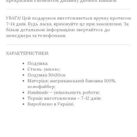
прекрасним елементом дизайну дитячої кімнати.
УВАГА! Цей подарунок виготовляється вручну протягом
7-14 днів. Будь ласка, враховуйте це при замовленні. За
більш детальною інформацією звертайтесь до
менеджера за телефонами.
ХАРАКТЕРИСТИКИ:
Подушка;
Стиль: унісекс;
Подушка 30х30см
Матеріал: американський бавовна 100%,
холофайбер;
Handmade – унікальність роботи;
Термін виготовлення – 7-12 днів;
Вироблено в Україні.
,
Теги
Gift-for-children
Podushki